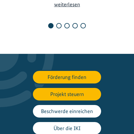
G
weiterlesen
e
n
d
e
r
g
e
r
e
Förderung finden
c
h
t
Projekt steuern
i
g
Beschwerde einreichen
k
e
Über die IKI
i