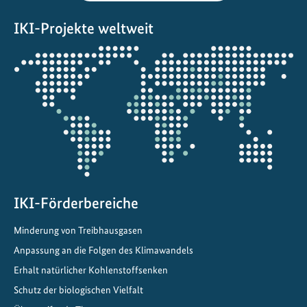
t
IKI-Projekte weltweit
i
n
Öffnet
d
die
e
Projektkarte
r
S
t
a
d
t
p
IKI-Förderbereiche
l
Minderung von Treibhausgasen
a
n
Anpassung an die Folgen des Klimawandels
u
Erhalt natürlicher Kohlenstoffsenken
n
Schutz der biologischen Vielfalt
g