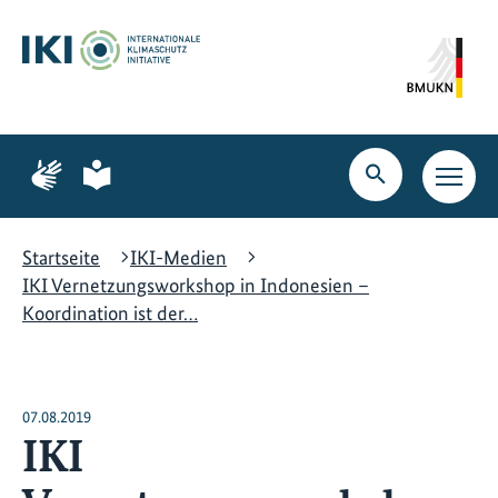
Zum
Zur
Zur
Hauptinhalt
Suche
Hauptnavigation
springen
springen
springen
Zur
Zur
Seite
Seite
Suche
Haupt
für
für
öffnen
Navig
Gebärdensprache
leichte
öffne
Sprache
Startseite
IKI-Medien
IKI Vernetzungsworkshop in Indonesien –
Koordination ist der…
07.08.2019
IKI