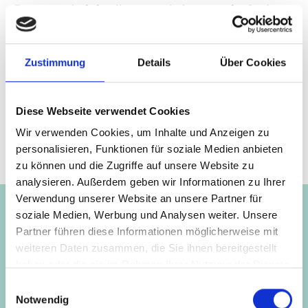
Errungenschaft für diese notorisch verstopfte Stadt.
Zustimmung
Details
Über Cookies
Seite teilen
https://www.international-climate-
initiative.com/NEWS460
Diese Webseite verwendet Cookies
Wir verwenden Cookies, um Inhalte und Anzeigen zu
personalisieren, Funktionen für soziale Medien anbieten
zu können und die Zugriffe auf unsere Website zu
Projekte
analysieren. Außerdem geben wir Informationen zu Ihrer
Verwendung unserer Website an unsere Partner für
soziale Medien, Werbung und Analysen weiter. Unsere
Partner führen diese Informationen möglicherweise mit
Klimaschutz durch Integration und
Vorherige
N
weiteren Daten zusammen, die Sie ihnen bereitgestellt
Optimierung des ÖPNV in Indonesien
haben oder die sie im Rahmen Ihrer Nutzung der Dienste
gesammelt haben.
Einwilligungsauswahl
Notwendig