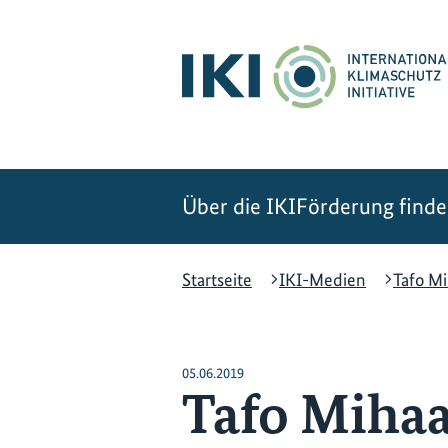
Zum
Zur
Zur
Hauptinhalt
Suche
Hauptnavigation
springen
springen
springen
Über die IKI
Förderung find
Startseite
IKI-Medien
Tafo Mi
05.06.2019
Tafo Mihaa