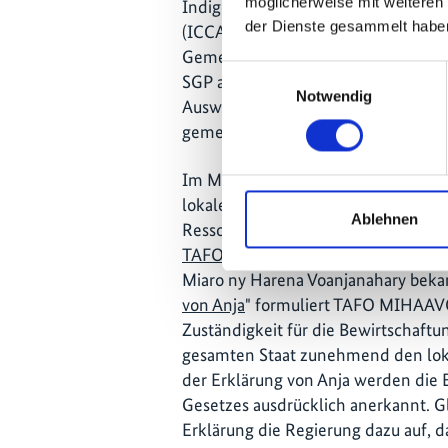
möglicherweise mit weiteren
Indigenous Peoples' and Community
der Dienste gesammelt habe
(ICCAs). Ursprünglich konzentrierte
Gemeinden im trockenen Südwesten 
Einwilligungsauswahl
SGP auch in den übrigen Landesteil
Notwendig
Ausweitung wurde die Förderung f
gemeinsame Bewirtschaftung von Sch
Im Mai 2012 wurde in dem Dorf Anja
lokalen Gemeinden für die tradition
Ablehnen
Ressourcen ins Leben gerufen. Das 
TAFO MIHAAVO
oder - auf Madega
Miaro ny Harena Voanjanahary bekan
von Anja
" formuliert TAFO MIHAAVO 
Zuständigkeit für die Bewirtschaftu
gesamten Staat zunehmend den lok
der Erklärung von Anja werden die
Gesetzes ausdrücklich anerkannt. Gle
Erklärung die Regierung dazu auf,