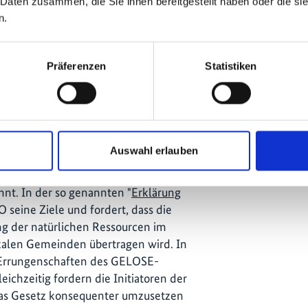
 Daten zusammen, die Sie ihnen bereitgestellt haben oder die s
 Conserved Territories and Areas
n.
 sich das SGP auf die unterversorgten
des Inselstaates. Später wurde das
en eingeführt. Im Zuge dieser
Präferenzen
Statistiken
ür das GELOSE-Gesetz und die
utzgebieten intensiviert.
 Miray ein nationales Netzwerk der
elle Bewirtschaftung von natürlichen
Auswahl erlauben
Netzwerk ist unter der Bezeichnung
ssisch - Tambazotran'ny Fokonolona
nt. In der so genannten "
Erklärung
seine Ziele und fordert, dass die
ng der natürlichen Ressourcen im
alen Gemeinden übertragen wird. In
 Errungenschaften des GELOSE-
ichzeitig fordern die Initiatoren der
 das Gesetz konsequenter umzusetzen