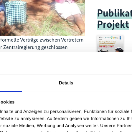
Publika
Projekt
formelle Verträge zwischen Vertretern
r Zentralregierung geschlossen
ndlage für die kommunale
t diesem neuen Konzept wurde die
 die lokale madegassische Kultur und
st.
Details
onen
Cookies
programm der Vereinten Nationen
eltfazilität (
GEF
) durchgeführte
nhalte und Anzeigen zu personalisieren, Funktionen für soziale
Website zu analysieren. Außerdem geben wir Informationen zu I
meindebasierte Maßnahmen in
r soziale Medien, Werbung und Analysen weiter. Unsere Partner
en Fällen durch die Anerkennung von