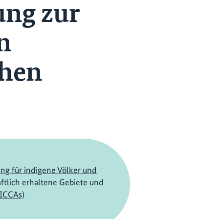
ung zur
n
chen
ng für indigene Völker und
tlich erhaltene Gebiete und
(ICCAs)