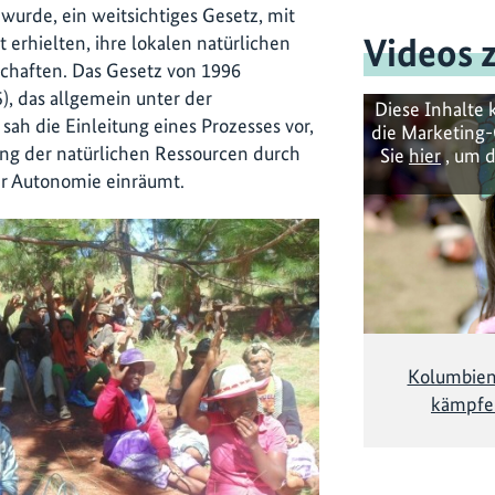
wurde, ein weitsichtiges Gesetz, mit
Videos 
erhielten, ihre lokalen natürlichen
schaften. Das Gesetz von 1996
), das allgemein unter der
Diese Inhalte 
, sah die Einleitung eines Prozesses vor,
die Marketing-
ung der natürlichen Ressourcen durch
Sie
hier
, um d
r Autonomie einräumt.
Kolumbien
kämpfen