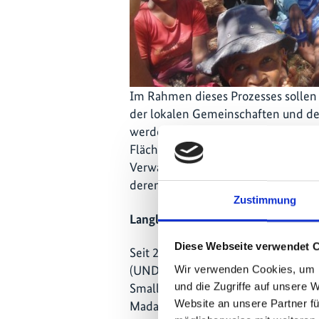
Im Rahmen dieses Prozesses sollen 
der lokalen Gemeinschaften und de
werden, die künftig die Rechtsgru
Flächenbewirtschaftung bilden. Mi
Verwaltung von Grund und Boden an
deren Normen und Bräuche angepas
Zustimmung
Langlebige traditionelle Instituti
Diese Webseite verwendet 
Seit 2005 fördert das vom Umwelt
(UNDP) im Rahmen der Globalen Umw
Wir verwenden Cookies, um I
und die Zugriffe auf unsere 
Small Grants Programme (SGP) ge
Website an unsere Partner fü
Madagaskar. Dies geschieht in viel