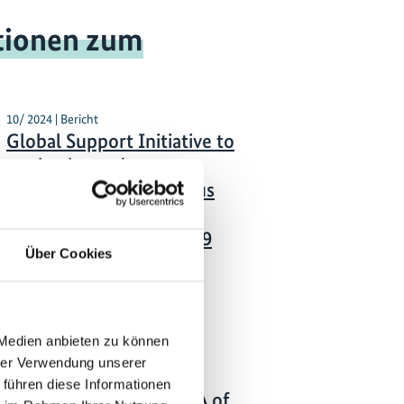
tionen zum
10/ 2024 | Bericht
Global Support Initiative to
territories and areas
conserved by Indigenous
Peoples and local
communities: COVID-19
Über Cookies
Response Initiative
Englisch (PDF, 8 MB)
 Medien anbieten zu können
03/ 2022 | Bericht
hrer Verwendung unserer
Directory of Medicinal
 führen diese Informationen
Plants in Senegal's ICCA of