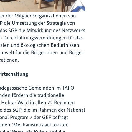
ner der Mitgliedsorganisationen von
 die Umsetzung der Strategie von
 das SGP die Mitwirkung des Netzwerks
ven Durchführungsverordnungen für das
kalen und ökologischen Bedürfnissen
 Umwelt für die Bürgerinnen und Bürger
rationen.
irtschaftung
madegassische Gemeinden im TAFO
en fördern die traditionelle
 Hektar Wald in allen 22 Regionen
e des SGP, die im Rahmen der National
ional Program 7 der GEF befragt
nen "Mechanismus auf lokaler,
 die Werte, die Kultur und die