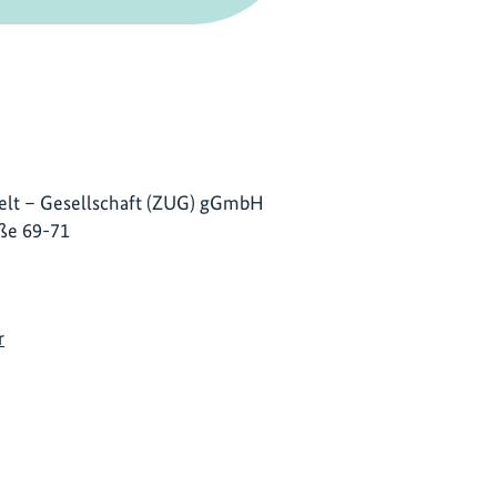
lt – Gesellschaft (ZUG) gGmbH
ße 69-71
r