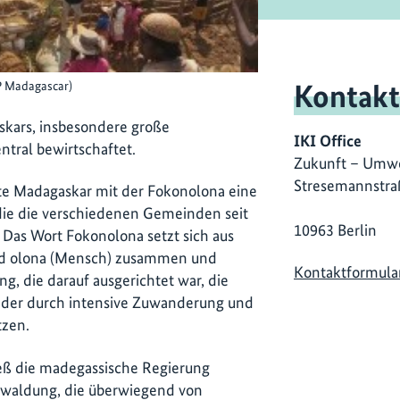
Kontakt
P Madagascar)
skars, insbesondere große
IKI Office
tral bewirtschaftet.
Zukunft – Umwe
Stresemannstra
tte Madagaskar mit der Fokonolona eine
, die die verschiedenen Gemeinden seit
10963 Berlin
Das Wort Fokonolona setzt sich aus
nd olona (Mensch) zusammen und
Kontaktformula
g, die darauf ausgerichtet war, die
 der durch intensive Zuwanderung und
tzen.
ieß die madegassische Regierung
ntwaldung, die überwiegend von