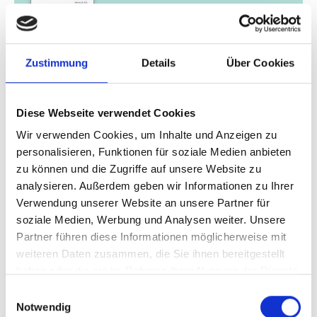
05/ 2021 | Studie
Method for organic carbon stock
Zustimmung
Details
Über Cookies
assessment and improvement of Land
Degradation Neutrality and climate
change reporting on agricultural
Diese Webseite verwendet Cookies
ecosystems in Kyrgyz Republic
Wir verwenden Cookies, um Inhalte und Anzeigen zu
Englisch (externer Link)
personalisieren, Funktionen für soziale Medien anbieten
zu können und die Zugriffe auf unsere Website zu
analysieren. Außerdem geben wir Informationen zu Ihrer
Verwendung unserer Website an unsere Partner für
soziale Medien, Werbung und Analysen weiter. Unsere
Partner führen diese Informationen möglicherweise mit
weiteren Daten zusammen, die Sie ihnen bereitgestellt
haben oder die sie im Rahmen Ihrer Nutzung der Dienste
gesammelt haben.
02/ 2021 | Bericht
Einwilligungsauswahl
Tusheti Biosphere Reserve
Notwendig