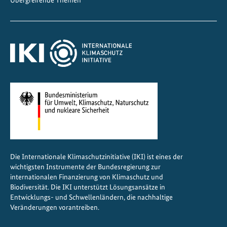
m
a
w
a
n
d
e
l
i
n
Z
e
Die Internationale Klimaschutzinitiative (IKI) ist eines der
n
wichtigsten Instrumente der Bundesregierung zur
t
internationalen Finanzierung von Klimaschutz und
r
Biodiversität. Die IKI unterstützt Lösungsansätze in
a
Entwicklungs- und Schwellenländern, die nachhaltige
Veränderungen vorantreiben.
l
a