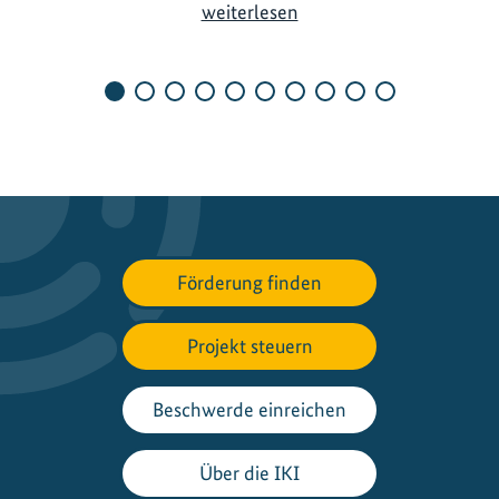
R
weiterlesen
e
g
i
o
n
a
l
e
A
Förderung finden
n
p
a
Projekt steuern
s
s
Beschwerde einreichen
u
n
Über die IKI
g