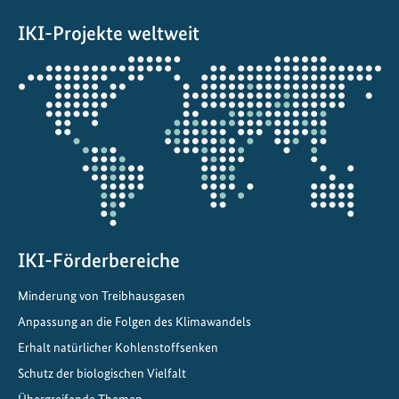
s
IKI-Projekte weltweit
s
t
Öffnet
r
die
a
Projektkarte
t
e
g
i
e
a
n
IKI-Förderbereiche
d
Minderung von Treibhausgasen
e
n
Anpassung an die Folgen des Klimawandels
K
Erhalt natürlicher Kohlenstoffsenken
l
Schutz der biologischen Vielfalt
i
Übergreifende Themen