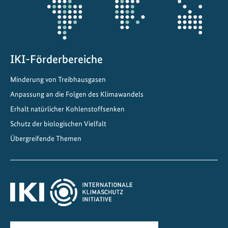
f
ü
r
d
i
IKI-Förderbereiche
e
Minderung von Treibhausgasen
E
Anpassung an die Folgen des Klimawandels
n
e
Erhalt natürlicher Kohlenstoffsenken
r
Schutz der biologischen Vielfalt
g
Übergreifende Themen
i
e
w
e
n
d
e