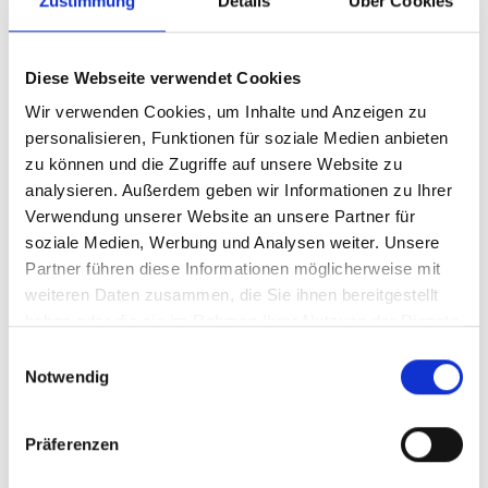
Zustimmung
Details
Über Cookies
hier
, um die Cookies zu akzeptieren und das Video
anzuzeigen!
Diese Webseite verwendet Cookies
Wir verwenden Cookies, um Inhalte und Anzeigen zu
personalisieren, Funktionen für soziale Medien anbieten
zu können und die Zugriffe auf unsere Website zu
analysieren. Außerdem geben wir Informationen zu Ihrer
Verwendung unserer Website an unsere Partner für
Chile: Zukunft ohne Kohle
soziale Medien, Werbung und Analysen weiter. Unsere
Partner führen diese Informationen möglicherweise mit
weiteren Daten zusammen, die Sie ihnen bereitgestellt
Vorherige
N
haben oder die sie im Rahmen Ihrer Nutzung der Dienste
gesammelt haben.
Einwilligungsauswahl
Notwendig
Meldungen zum Projekt
Präferenzen