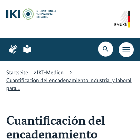
Zum
Zur
Zur
Hauptinhalt
Suche
Hauptnavigation
springen
springen
springen
Zur
Zur
Seite
Seite
Suche
Haupt
für
für
öffnen
Navig
Gebärdensprache
leichte
öffne
Sprache
Startseite
IKI-Medien
Cuantificación del encadenamiento industrial y laboral
para…
Cuantificación del
encadenamiento