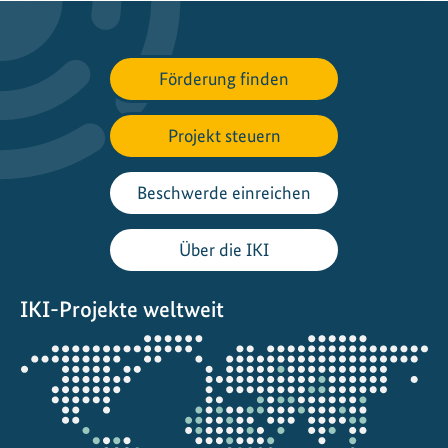
e
i
c
Förderung finden
h
n
Projekt steuern
e
t
!
Beschwerde einreichen
E
n
Über die IKI
g
a
IKI-Projekte weltweit
g
e
Öffnet
m
die
e
Projektkarte
n
t