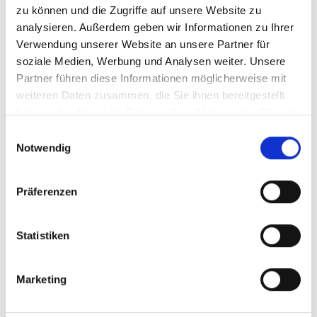
zu können und die Zugriffe auf unsere Website zu
analysieren. Außerdem geben wir Informationen zu Ihrer
Verwendung unserer Website an unsere Partner für
01/ 2019 | Länderprofil
soziale Medien, Werbung und Analysen weiter. Unsere
Länderreport: Costa Rica und Panama
Partner führen diese Informationen möglicherweise mit
Englisch (externer Link)
weiteren Daten zusammen, die Sie ihnen bereitgestellt
haben oder die sie im Rahmen Ihrer Nutzung der Dienste
gesammelt haben.
Einwilligungsauswahl
Notwendig
mehr Publikationen
Präferenzen
Statistiken
Projekt
Marketing
Ökosystembasierte Ansätze zur Klimaanpassung:
Stärkung der Evidenz und der Informationsgrundlage