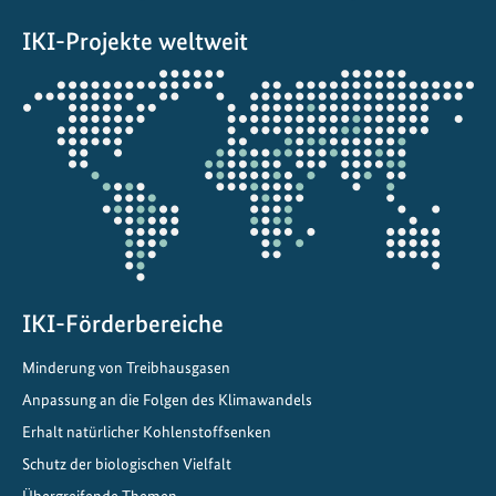
p
IKI-Projekte weltweit
r
o
Öffnet
j
die
e
Projektkarte
k
t
e
i
n
C
h
IKI-Förderbereiche
i
Minderung von Treibhausgasen
n
Anpassung an die Folgen des Klimawandels
a
Erhalt natürlicher Kohlenstoffsenken
Schutz der biologischen Vielfalt
Übergreifende Themen