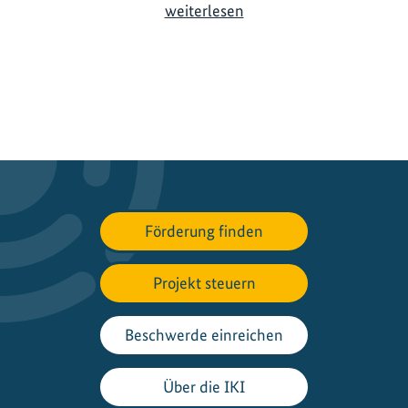
I
weiterlesen
K
I
-
B
i
o
d
i
v
Förderung finden
e
r
s
Projekt steuern
i
t
Beschwerde einreichen
ä
t
Über die IKI
s