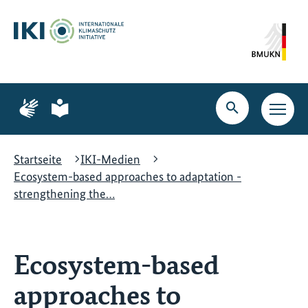
Zum
Zur
Zur
Hauptinhalt
Suche
Hauptnavigation
springen
springen
springen
Zur
Zur
Seite
Seite
Suche
Haupt
für
für
öffnen
Navig
Gebärdensprache
leichte
öffne
Sprache
Startseite
IKI-Medien
Ecosystem-based approaches to adaptation -
strengthening the…
Ecosystem-based
approaches to