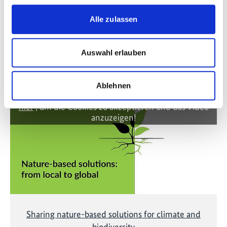
für politische Entscheidungen
Alle zulassen
Auswahl erlauben
Videos zum Projekt
Diese Inhalte können nicht angezeigt werden, da die
Ablehnen
Marketing-Cookies abgelehnt wurden. Klicken Sie
hier
, um die Cookies zu akzeptieren und das Video
anzuzeigen!
Sharing nature-based solutions for climate and
biodiversity