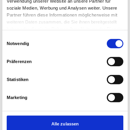
Verwendung unserer Website an unsere Partner für
soziale Medien, Werbung und Analysen weiter. Unsere
Englisch (1 MB) (externer Link)
Partner führen diese Informationen möglicherweise mit
weiteren Daten zusammen, die Sie ihnen bereitgestellt
haben oder die sie im Rahmen Ihrer Nutzung der Dienste
gesammelt haben.
mehr Publikationen
Einwilligungsauswahl
Notwendig
Präferenzen
Projekt
Statistiken
Management und Entsorgung bestehender ozon- und
klimaschädlicher Substanzen in Kühlgeräten
Marketing
Alle zulassen
Videos zum Projekt