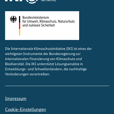
g
e
t
r
a
g
e
Die Internationale Klimaschutzinitiative (IKI) ist eines der
n
wichtigsten Instrumente der Bundesregierung zur
e
internationalen Finanzierung von Klimaschutz und
n
Biodiversität. Die IKI unterstützt Lösungsansätze in
Entwicklungs- und Schwellenländern, die nachhaltige
A
Veränderungen vorantreiben.
l
l
i
a
Impressum
n
z
Cookie-Einstellungen
f