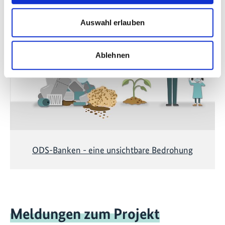
Diese Inhalte können nicht angezeigt werden, da die
Auswahl erlauben
Marketing-Cookies abgelehnt wurden. Klicken Sie
hier
, um die Cookies zu akzeptieren und das Video
anzuzeigen!
Ablehnen
ODS-Banken - eine unsichtbare Bedrohung
Meldungen zum Projekt