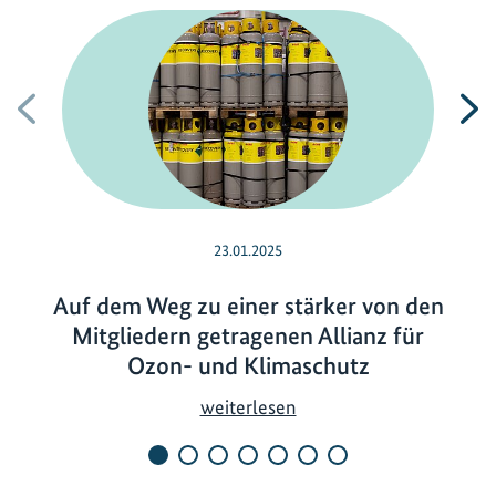
Vorherige
N
23.01.2025
Auf dem Weg zu einer stärker von den
Mitgliedern getragenen Allianz für
Ozon- und Klimaschutz
A
weiterlesen
u
f
d