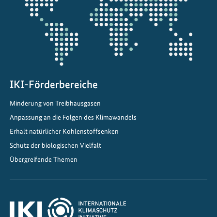
Projektkarte
r
v
o
n
d
e
n
IKI-Förderbereiche
M
Minderung von Treibhausgasen
i
Anpassung an die Folgen des Klimawandels
t
g
Erhalt natürlicher Kohlenstoffsenken
l
Schutz der biologischen Vielfalt
i
Übergreifende Themen
e
d
e
r
n