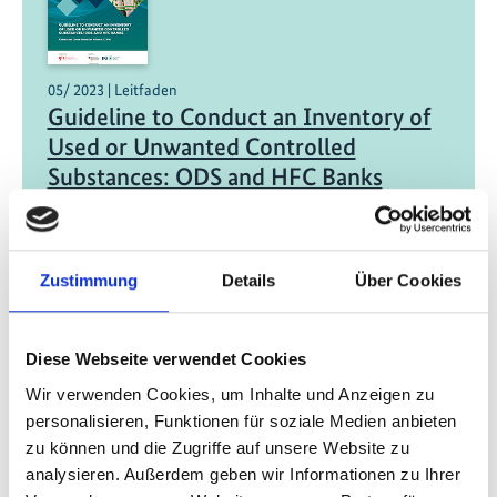
05/ 2023 | Leitfaden
Guideline to Conduct an Inventory of
Used or Unwanted Controlled
Substances: ODS and HFC Banks
Englisch (PDF, 3 MB)
Zustimmung
Details
Über Cookies
Diese Webseite verwendet Cookies
Wir verwenden Cookies, um Inhalte und Anzeigen zu
personalisieren, Funktionen für soziale Medien anbieten
06/ 2020 | Studie
zu können und die Zugriffe auf unsere Website zu
Banks and Emissions of CFC-11 and
analysieren. Außerdem geben wir Informationen zu Ihrer
CFC-12