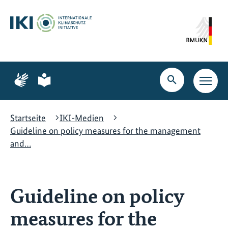
Zum
Zur
Zur
Hauptinhalt
Suche
Hauptnavigation
springen
springen
springen
Zur
Zur
Seite
Seite
Suche
Haupt
für
für
öffnen
Navig
Gebärdensprache
leichte
öffne
Sprache
Startseite
IKI-Medien
Guideline on policy measures for the management
and…
Guideline on policy
measures for the