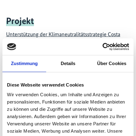
Projekt
Unterstützung der Klimaneutralitätsstrategie Costa
Ricas als Modell für Low-Carbon Development (Phase
II)
Zustimmung
Details
Über Cookies
Videos zum Projekt
Diese Webseite verwendet Cookies
Wir verwenden Cookies, um Inhalte und Anzeigen zu
Diese Inhalte können nicht angezeigt werden, da die
personalisieren, Funktionen für soziale Medien anbieten
Marketing-Cookies abgelehnt wurden. Klicken Sie
zu können und die Zugriffe auf unsere Website zu
hier
, um die Cookies zu akzeptieren und das Video
analysieren. Außerdem geben wir Informationen zu Ihrer
anzuzeigen!
Verwendung unserer Website an unsere Partner für
soziale Medien, Werbung und Analysen weiter. Unsere