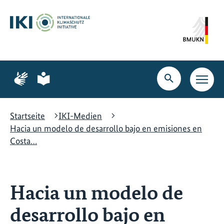
Zum
Zur
Zur
Hauptinhalt
Suche
Hauptnavigation
springen
springen
springen
Zur
Zur
Seite
Seite
Suche
Haupt
für
für
öffnen
Navig
Gebärdensprache
leichte
öffne
Sprache
Startseite
IKI-Medien
Hacia un modelo de desarrollo bajo en emisiones en
Costa…
Hacia un modelo de
desarrollo bajo en