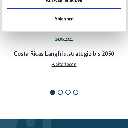
Auswahl erlauben
Vorherige
N
Ablehnen
14.05.2021
Costa Ricas Langfriststrategie bis 2050
C
weiterlesen
o
s
t
a
R
i
c
a