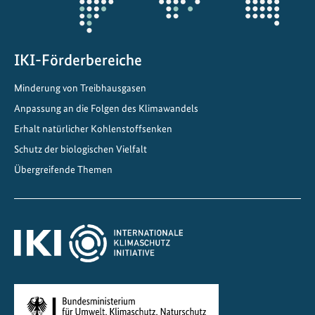
e
b
i
s
IKI-Förderbereiche
2
Minderung von Treibhausgasen
0
5
Anpassung an die Folgen des Klimawandels
0
Erhalt natürlicher Kohlenstoffsenken
Schutz der biologischen Vielfalt
Übergreifende Themen