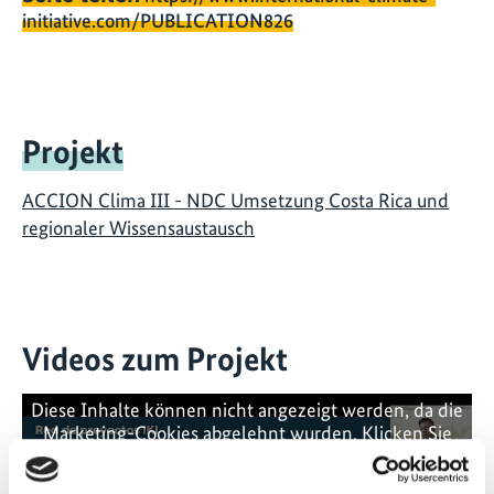
initiative.com/PUBLICATION826
Projekt
ACCION Clima III - NDC Umsetzung Costa Rica und
regionaler Wissensaustausch
Videos zum Projekt
Diese Inhalte können nicht angezeigt werden, da die
Marketing-Cookies abgelehnt wurden. Klicken Sie
hier
, um die Cookies zu akzeptieren und das Video
anzuzeigen!