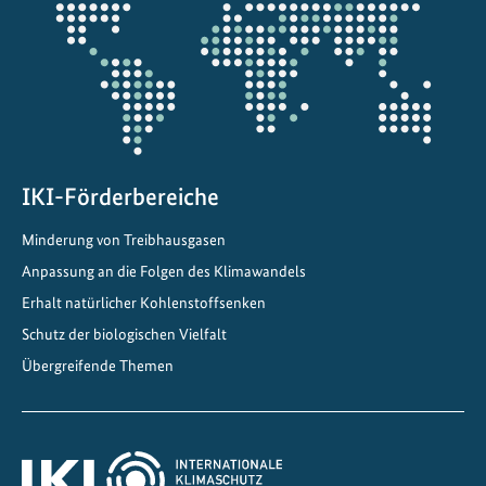
Projektkarte
z
i
e
l
e
i
n
IKI-Förderbereiche
Z
Minderung von Treibhausgasen
e
n
Anpassung an die Folgen des Klimawandels
t
Erhalt natürlicher Kohlenstoffsenken
r
Schutz der biologischen Vielfalt
a
Übergreifende Themen
l
a
m
e