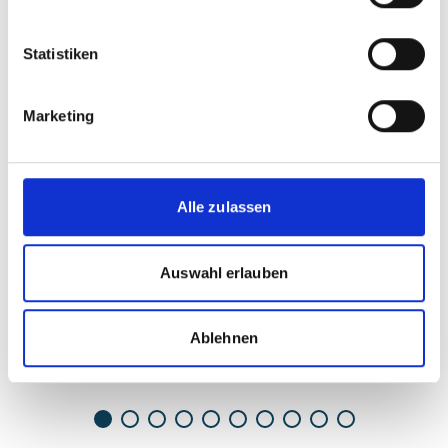
Statistiken
Vorherige
N
Marketing
30.01.2026
Alle zulassen
Neue nationale Klimaschutzziele in
Auswahl erlauben
Zentralamerika gestalten
N
weiterlesen
Ablehnen
e
u
e
n
a