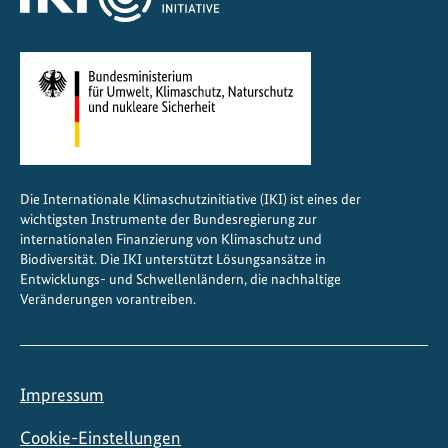
r
i
k
a
g
e
s
t
Die Internationale Klimaschutzinitiative (IKI) ist eines der
a
wichtigsten Instrumente der Bundesregierung zur
l
internationalen Finanzierung von Klimaschutz und
t
Biodiversität. Die IKI unterstützt Lösungsansätze in
e
Entwicklungs- und Schwellenländern, die nachhaltige
Veränderungen vorantreiben.
n
Impressum
Cookie-Einstellungen