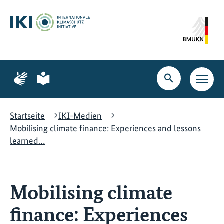
Zum
Zur
Zur
Hauptinhalt
Suche
Hauptnavigation
springen
springen
springen
Zur
Zur
Seite
Seite
Suche
Haupt
für
für
öffnen
Navig
Gebärdensprache
leichte
öffne
Sprache
Startseite
IKI-Medien
Mobilising climate finance: Experiences and lessons
learned…
Mobilising climate
finance: Experiences