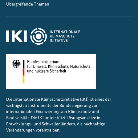
i
Übergreifende Themen
m
a
w
a
n
d
e
l
i
n
Z
e
Die Internationale Klimaschutzinitiative (IKI) ist eines der
n
wichtigsten Instrumente der Bundesregierung zur
t
internationalen Finanzierung von Klimaschutz und
r
Biodiversität. Die IKI unterstützt Lösungsansätze in
a
Entwicklungs- und Schwellenländern, die nachhaltige
Veränderungen vorantreiben.
l