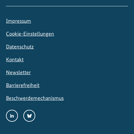
a
s
i
Impressum
e
n
Cookie-Einstellungen
Datenschutz
Kontakt
Newsletter
Barrierefreiheit
Beschwerdemechanismus
Social
LinkedIn
Bluesky
Media
Links