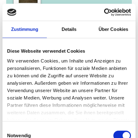
05/ 2021 | Studie
Method for organic carbon stock
Zustimmung
Details
Über Cookies
assessment and improvement of Land
Degradation Neutrality and climate
change reporting on agricultural
Diese Webseite verwendet Cookies
ecosystems in Kyrgyz Republic
Wir verwenden Cookies, um Inhalte und Anzeigen zu
personalisieren, Funktionen für soziale Medien anbieten
Englisch (externer Link)
zu können und die Zugriffe auf unsere Website zu
analysieren. Außerdem geben wir Informationen zu Ihrer
Verwendung unserer Website an unsere Partner für
soziale Medien, Werbung und Analysen weiter. Unsere
Partner führen diese Informationen möglicherweise mit
weiteren Daten zusammen, die Sie ihnen bereitgestellt
haben oder die sie im Rahmen Ihrer Nutzung der Dienste
gesammelt haben.
Einwilligungsauswahl
02/ 2021 | Bericht
Notwendig