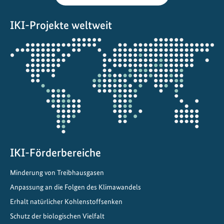
s
IKI-Projekte weltweit
s
t
Öffnet
r
die
a
Projektkarte
t
e
g
i
e
a
n
IKI-Förderbereiche
d
Minderung von Treibhausgasen
e
n
Anpassung an die Folgen des Klimawandels
K
Erhalt natürlicher Kohlenstoffsenken
l
Schutz der biologischen Vielfalt