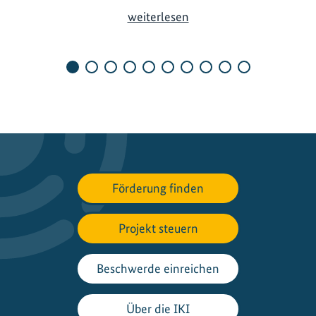
R
weiterlesen
e
g
i
o
n
a
l
e
A
Förderung finden
n
p
a
Projekt steuern
s
s
Beschwerde einreichen
u
n
Über die IKI
g