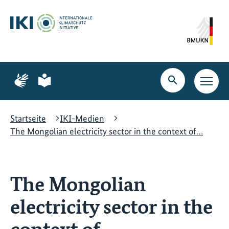
Zum
Zur
Zur
Hauptinhalt
Suche
Hauptnavigation
springen
springen
springen
Zur
Zur
Seite
Seite
Suche
Haupt
für
für
öffnen
Navig
Gebärdensprache
leichte
öffne
Sprache
Startseite
IKI-Medien
The Mongolian electricity sector in the context of…
The Mongolian
electricity sector in the
context of