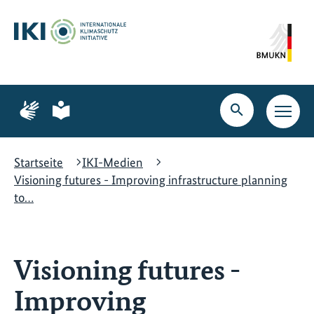
Zum
Zur
Zur
Hauptinhalt
Suche
Hauptnavigation
springen
springen
springen
Zur
Zur
Seite
Seite
Suche
Haupt
für
für
öffnen
Navig
Gebärdensprache
leichte
öffne
Sprache
Startseite
IKI-Medien
Visioning futures - Improving infrastructure planning
to…
Visioning futures -
Improving