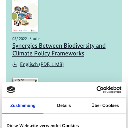
05/ 2022 | Studie
Synergies Between Biodiversity and
Climate Policy Frameworks
Englisch (PDF, 1 MB)
Zustimmung
Details
Über Cookies
01/ 2022 | Bericht
Diese Webseite verwendet Cookies
Green Recovery for Practitioners -