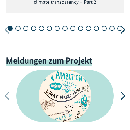
climate transparency – Part 2
Vorherige
N
Meldungen zum Projekt
Vorherige
N