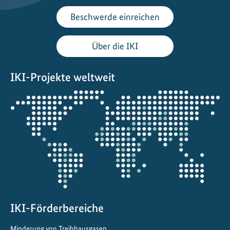
l
Beschwerde einreichen
i
m
Über die IKI
a
s
IKI-Projekte weltweit
c
h
Öffnet
u
die
t
Projektkarte
z
z
i
e
l
e
i
IKI-Förderbereiche
n
Minderung von Treibhausgasen