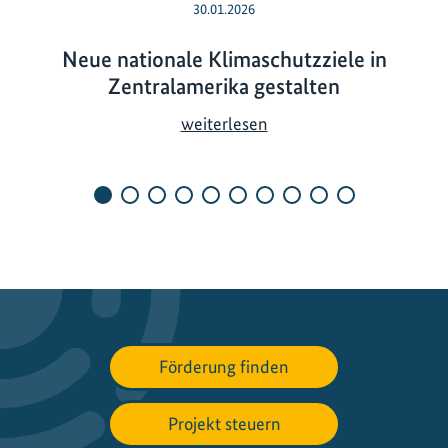
30.01.2026
Neue nationale Klimaschutzziele in
Zentralamerika gestalten
N
weiterlesen
e
u
e
n
a
t
i
o
n
Förderung finden
a
l
e
Projekt steuern
K