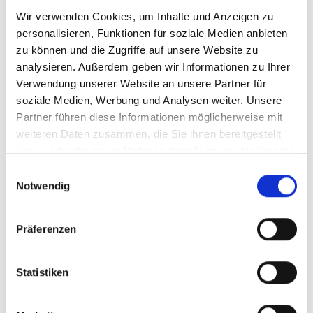
Finanzpolitische Maßnahmen für eine
Wir verwenden Cookies, um Inhalte und Anzeigen zu
personalisieren, Funktionen für soziale Medien anbieten
nachhaltige, inklusive und resiliente
zu können und die Zugriffe auf unsere Website zu
Transformation
analysieren. Außerdem geben wir Informationen zu Ihrer
English (externer Link)
Verwendung unserer Website an unsere Partner für
French (externer Link)
soziale Medien, Werbung und Analysen weiter. Unsere
Spanish (externer Link)
Partner führen diese Informationen möglicherweise mit
weiteren Daten zusammen, die Sie ihnen bereitgestellt
haben oder die sie im Rahmen Ihrer Nutzung der Dienste
gesammelt haben.
Einwilligungsauswahl
mehr Publikationen
Notwendig
Präferenzen
Projekt
Statistiken
Unterstützungsvorhaben für die Umsetzung des Paris-