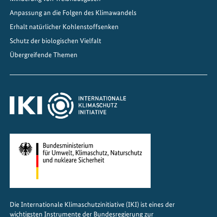
Z
e
Anpassung an die Folgen des Klimawandels
n
Erhalt natürlicher Kohlenstoffsenken
t
Schutz der biologischen Vielfalt
r
Übergreifende Themen
a
l
a
m
e
r
i
k
a
g
e
s
Die Internationale Klimaschutzinitiative (IKI) ist eines der
t
wichtigsten Instrumente der Bundesregierung zur