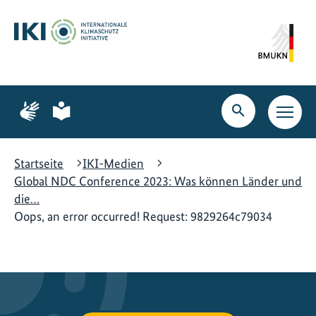
Zum
Zur
Zur
Hauptinhalt
Suche
Hauptnavigation
springen
springen
springen
Zur
Zur
Seite
Seite
Suche
Haupt
für
für
öffnen
Navig
Gebärdensprache
leichte
öffne
Sprache
Startseite
IKI-Medien
Global NDC Conference 2023: Was können Länder und
die…
Oops, an error occurred! Request: 9829264c79034