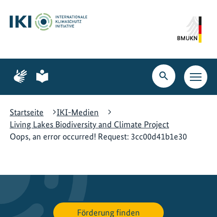
Zum
Zur
Zur
Hauptinhalt
Suche
Hauptnavigation
springen
springen
springen
Zur
Zur
Seite
Seite
Suche
Haupt
für
für
öffnen
Navig
Gebärdensprache
leichte
öffne
Sprache
Startseite
IKI-Medien
Living Lakes Biodiversity and Climate Project
Oops, an error occurred! Request: 3cc00d41b1e30
Förderung finden