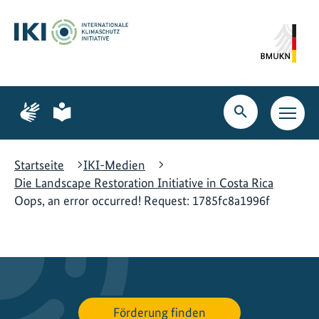
Zum
Zur
Zur
Hauptinhalt
Suche
Hauptnavigation
springen
springen
springen
Zur
Zur
Seite
Seite
Suche
Haupt
für
für
öffnen
Navig
Gebärdensprache
leichte
öffne
Sprache
Startseite
IKI-Medien
Die Landscape Restoration Initiative in Costa Rica
Oops, an error occurred! Request: 1785fc8a1996f
Förderung finden