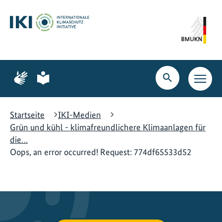
Zum
Zur
Zur
Hauptinhalt
Suche
Hauptnavigation
springen
springen
springen
Zur
Zur
Seite
Seite
Suche
Haupt
für
für
öffnen
Navig
Gebärdensprache
leichte
öffne
Sprache
Startseite
IKI-Medien
Grün und kühl - klimafreundlichere Klimaanlagen für
die…
Oops, an error occurred! Request: 774df65533d52