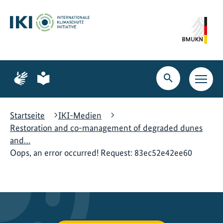
Zum
Zur
Zur
Hauptinhalt
Suche
Hauptnavigation
springen
springen
springen
Zur
Zur
Seite
Seite
Suche
Haupt
für
für
öffnen
Navig
Gebärdensprache
leichte
öffne
Sprache
Startseite
IKI-Medien
Restoration and co-management of degraded dunes
and…
Oops, an error occurred! Request: 83ec52e42ee60