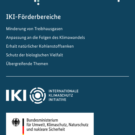
l
e
i
IKI-Förderbereiche
n
Minderung von Treibhausgasen
Z
e
Anpassung an die Folgen des Klimawandels
n
Erhalt natürlicher Kohlenstoffsenken
t
Schutz der biologischen Vielfalt
r
Übergreifende Themen
a
l
a
m
e
r
i
k
a