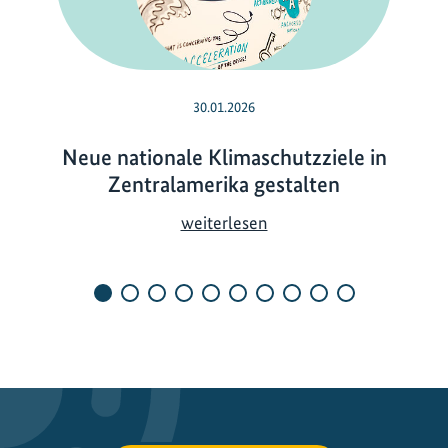
30.01.2026
Neue nationale Klimaschutzziele in
Zentralamerika gestalten
N
weiterlesen
e
u
e
n
a
t
i
o
n