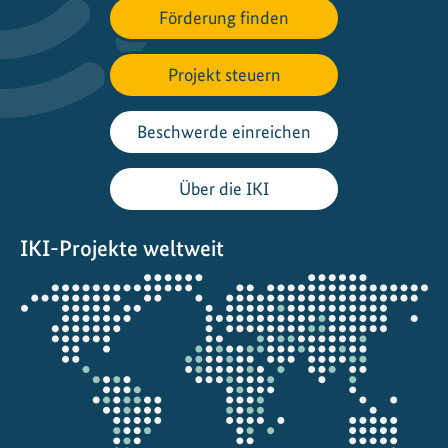
Förderung finden
a
l
e
Projekt steuern
K
l
Beschwerde einreichen
i
m
Über die IKI
a
s
IKI-Projekte weltweit
c
h
Öffnet
u
die
t
Projektkarte
z
z
i
e