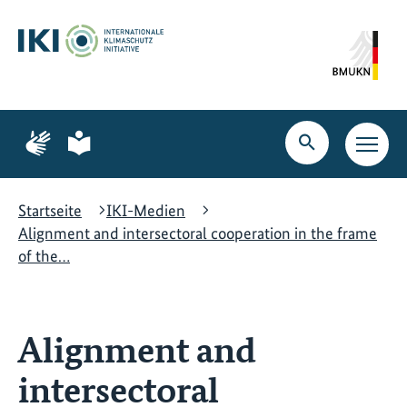
Zum
Zur
Zur
Hauptinhalt
Suche
Hauptnavigation
springen
springen
springen
Zur
Zur
Seite
Seite
Suche
Haupt
für
für
öffnen
Navig
Gebärdensprache
leichte
öffne
Sprache
Startseite
IKI-Medien
Alignment and intersectoral cooperation in the frame
of the…
Alignment and
intersectoral