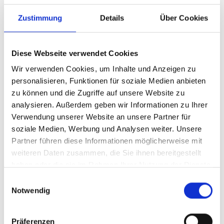
Videos zum Projekt
Zustimmung
Details
Über Cookies
Diese Inhalte können nicht angezeigt werden, da die
Marketing-Cookies abgelehnt wurden. Klicken Sie
hier
, um die Cookies zu akzeptieren und das Video
Diese Webseite verwendet Cookies
anzuzeigen!
Wir verwenden Cookies, um Inhalte und Anzeigen zu
personalisieren, Funktionen für soziale Medien anbieten
zu können und die Zugriffe auf unsere Website zu
analysieren. Außerdem geben wir Informationen zu Ihrer
Verwendung unserer Website an unsere Partner für
soziale Medien, Werbung und Analysen weiter. Unsere
Partner führen diese Informationen möglicherweise mit
weiteren Daten zusammen, die Sie ihnen bereitgestellt
Kenia: Nachhaltiger Naturschutz in der Savanne
haben oder die sie im Rahmen Ihrer Nutzung der Dienste
gesammelt haben.
Einwilligungsauswahl
Notwendig
Präferenzen