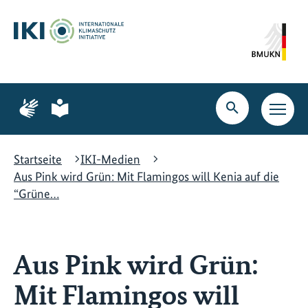
Zum
Zur
Zur
Hauptinhalt
Suche
Hauptnavigation
springen
springen
springen
Zur
Zur
Seite
Seite
Suche
Haupt
für
für
öffnen
Navig
Gebärdensprache
leichte
öffne
Sprache
Startseite
IKI-Medien
Aus Pink wird Grün: Mit Flamingos will Kenia auf die
“Grüne…
Aus Pink wird Grün:
Mit Flamingos will