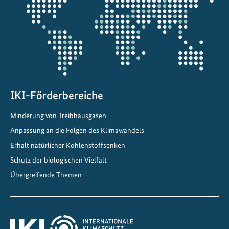
i
Projektkarte
o
d
i
v
e
r
s
IKI-Förderbereiche
i
Minderung von Treibhausgasen
t
Anpassung an die Folgen des Klimawandels
ä
t
Erhalt natürlicher Kohlenstoffsenken
s
Schutz der biologischen Vielfalt
-
Übergreifende Themen
u
n
d
K