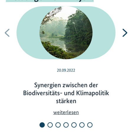
Vorherige
N
20.09.2022
Synergien zwischen der
Biodiversitäts- und Klimapolitik
stärken
S
weiterlesen
y
n