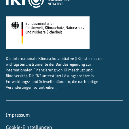
l
i
m
a
p
o
l
i
Die Internationale Klimaschutzinitiative (IKI) ist eines der
t
wichtigsten Instrumente der Bundesregierung zur
i
internationalen Finanzierung von Klimaschutz und
k
Biodiversität. Die IKI unterstützt Lösungsansätze in
Entwicklungs- und Schwellenländern, die nachhaltige
s
Veränderungen vorantreiben.
t
ä
r
k
Impressum
e
n
Cookie-Einstellungen