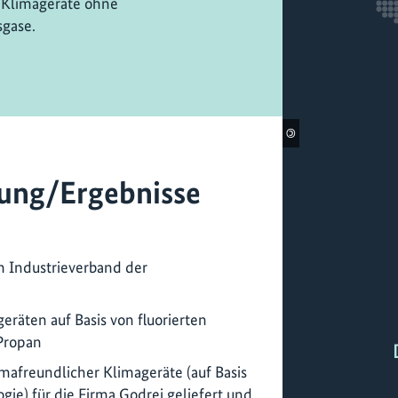
 Klimageräte ohne
sgase.
©
ung/Ergebnisse
m Industrieverband der
eräten auf Basis von fluorierten
Propan
mafreundlicher Klimageräte (auf Basis
ie) für die Firma Godrej geliefert und