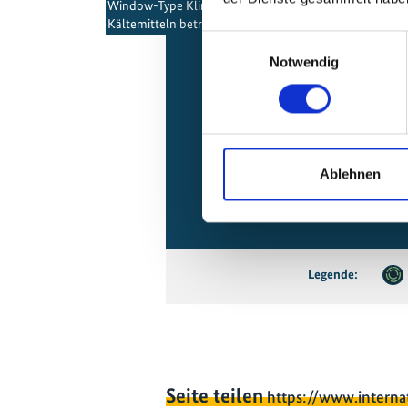
Window-Type Klimageräten, die mit natürlichen
Kältemitteln betrieben werden
Einwilligungsauswahl
Notwendig
Ablehnen
Legende:
Seite teilen
https://www.interna