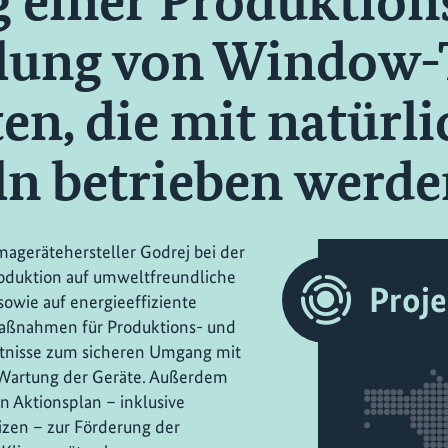
einer Produktions
llung von Window
en, die mit natürl
ln betrieben werd
magerätehersteller Godrej bei der
oduktion auf umweltfreundliche
Proj
sowie auf energieeffiziente
smaßnahmen für Produktions- und
ntnisse zum sicheren Umgang mit
 Wartung der Geräte. Außerdem
en Aktionsplan – inklusive
zen – zur Förderung der