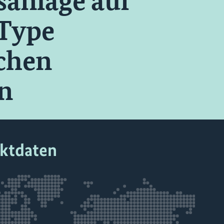
anlage auf
-Type
ichen
en
ektdaten