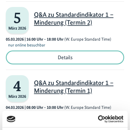
Training
for
5
Q&A zu Standardindikator 1 –
Energy
Professionals
Minderung (Termin 2)
–
März 2026
Application
Deadline
05.03.2026
| 16:00
Uhr
- 18:00
Uhr
(W. Europe Standard Time)
15
nur online besuchbar
March
2026
Q&A
Details
zu
Standardindikator
1
–
4
Q&A zu Standardindikator 1 –
Minderung
(Termin
Minderung (Termin 1)
2)
März 2026
04.03.2026
| 08:00
Uhr
- 10:00
Uhr
(W. Europe Standard Time)
nur online besuchbar
Q&A
Details