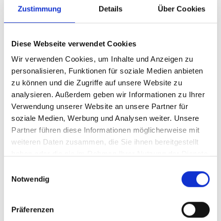
zu
Standardindikator
Zustimmung
Details
Über Cookies
1
–
From Strategy to Action:
26
Minderung
LACADI 2026 Regional Meeting
Diese Webseite verwendet Cookies
(Termin
1)
on Climate Risk Management
Februar 2026
Wir verwenden Cookies, um Inhalte und Anzeigen zu
and Disclosure
personalisieren, Funktionen für soziale Medien anbieten
zu können und die Zugriffe auf unsere Website zu
26.02.2026 - 27.02.2026
| 08:00
Uhr
- 17:00
Uhr
(SA Pacific Standard
analysieren. Außerdem geben wir Informationen zu Ihrer
Time)
Verwendung unserer Website an unsere Partner für
vor Ort in Lima
soziale Medien, Werbung und Analysen weiter. Unsere
From
Partner führen diese Informationen möglicherweise mit
Details
Strategy
weiteren Daten zusammen, die Sie ihnen bereitgestellt
to
haben oder die sie im Rahmen Ihrer Nutzung der Dienste
Action:
LACADI
gesammelt haben.
From the Ground Up:
25
Einwilligungsauswahl
2026
Notwendig
Communities and Local
Regional
Meeting
Champions Advancing OECMs
Februar 2026
on
Präferenzen
Climate
25.02.2026
| 10:00
Uhr
- 12:00
Uhr
(Singapore Standard Time)
Risk