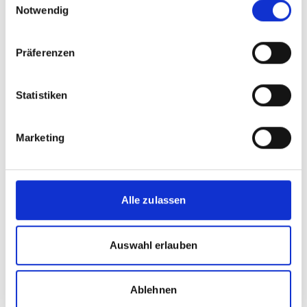
Newsletter abonnieren
Notwendig
E-Mail*
Präferenzen
Anrede
Statistiken
Marketing
Vorname
Alle zulassen
Nachname
Auswahl erlauben
Organisation / Firma
Ablehnen