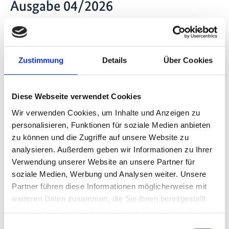
Ausgabe 04/2026
Zustimmung
Details
Über Cookies
Diese Webseite verwendet Cookies
Wir verwenden Cookies, um Inhalte und Anzeigen zu
personalisieren, Funktionen für soziale Medien anbieten
zu können und die Zugriffe auf unsere Website zu
analysieren. Außerdem geben wir Informationen zu Ihrer
Advancing Global Climate Action: Partnering with
Verwendung unserer Website an unsere Partner für
South Africa
soziale Medien, Werbung und Analysen weiter. Unsere
Partner führen diese Informationen möglicherweise mit
weiteren Daten zusammen, die Sie ihnen bereitgestellt
haben oder die sie im Rahmen Ihrer Nutzung der Dienste
gesammelt haben.
Einwilligungsauswahl