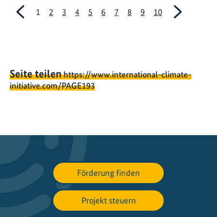
Vorherige
Nächst
1
2
3
4
5
6
7
8
9
10
Seite
Seite
Seite teilen
https://www.international-climate-
initiative.com/PAGE193
Förderung finden
Projekt steuern