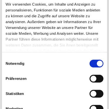
Wir verwenden Cookies, um Inhalte und Anzeigen zu
personalisieren, Funktionen für soziale Medien anbieten
zu können und die Zugriffe auf unsere Website zu
analysieren. Außerdem geben wir Informationen zu Ihrer
Verwendung unserer Website an unsere Partner für
soziale Medien, Werbung und Analysen weiter. Unsere
Partner führen diese Informationen möglicherweise mit
weiteren Daten zusammen, die Sie ihnen bereitgestellt
haben oder die sie im Rahmen Ihrer Nutzung der Dienste
gesammelt haben.
Einwilligungsauswahl
News | 07/2026
Notwendig
Neue IKI-Projekte für weniger
Emissionen und mehr
Präferenzen
Biodiversität gestartet
Statistiken
Hier finden Sie eine Übersicht unserer neuesten
Projekte.
Marketing