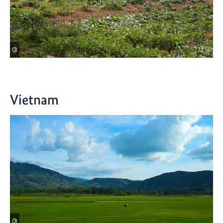
©
Vietnam
©