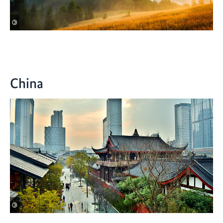
©
China
©