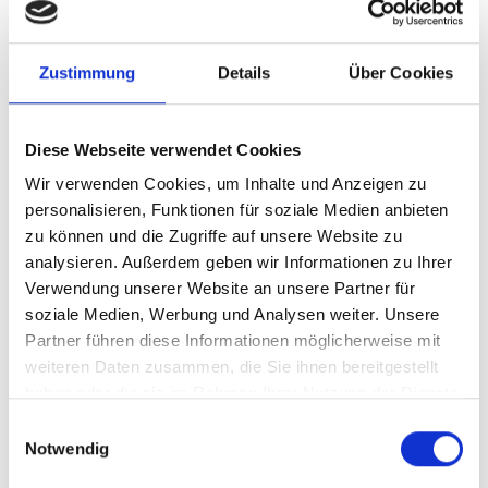
Welche Fonds hat die IKI in der
Vergangenheit bedient?
Zustimmung
Details
Über Cookies
Beispiele für IKI-Fondseinzahlungen:
Diese Webseite verwendet Cookies
UNDP Climate Promise: From Pledge to Impact
Wir verwenden Cookies, um Inhalte und Anzeigen zu
Climate Syndication Platform
personalisieren, Funktionen für soziale Medien anbieten
zu können und die Zugriffe auf unsere Website zu
Globaler Klimaschutzfonds (GCPF)
analysieren. Außerdem geben wir Informationen zu Ihrer
Global EbA Fund - Unterstützung für die
Verwendung unserer Website an unsere Partner für
Implementierung und Skalierung von
soziale Medien, Werbung und Analysen weiter. Unsere
ökosystembasierter Anpassung
Partner führen diese Informationen möglicherweise mit
weiteren Daten zusammen, die Sie ihnen bereitgestellt
Biodiversitätsfinanzierungsinitiative (BIOFIN II)
haben oder die sie im Rahmen Ihrer Nutzung der Dienste
gesammelt haben.
Emerging Market Climate Action Fund (EMCAF)
Einwilligungsauswahl
Notwendig