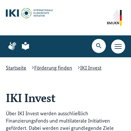
Zum
Zur
Zur
Hauptinhalt
Suche
Hauptnavigation
springen
springen
springen
Zur
Zur
Seite
Seite
Suche
Haupt
für
für
öffnen
Navig
Gebärdensprache
leichte
öffne
Sprache
Startseite
Förderung finden
IKI Invest
IKI Invest
Über IKI Invest werden ausschließlich
Finanzierungsfonds und multilaterale Initiativen
gefördert. Dabei werden zwei grundlegende Ziele