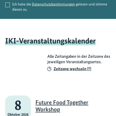
Ich habe die
Datenschutzbestimmungen
gelesen und stimme
g
Pflichtfeld
diesen zu.
e
n
M
e
IKI-Veranstaltungskalender
n
s
c
Alle Zeitangaben in der Zeitzone des
h
jeweiligen Veranstaltungsortes.
e
Zeitzone wechseln [?]
n
u
n
d
N
8
Future Food Together
a
Workshop
t
Oktober 2026