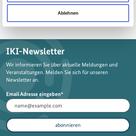
a
mehr News
Ablehnen
r
i
s
i
k
IKI-Newsletter
o
v
Wir informieren Sie über aktuelle Meldungen und
e
Veranstaltungen. Melden Sie sich für unseren
r
Newsletter an.
s
i
Pflichtfeld
Email Adresse eingeben
*
c
h
e
r
abonnieren
u
n