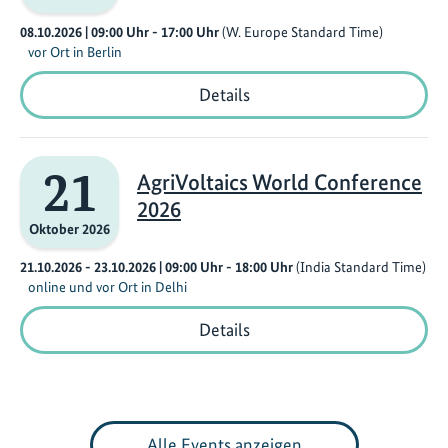
u
r
08.10.2026
| 09:00
Uhr
- 17:00
Uhr
(W. Europe Standard Time)
s
vor Ort in Berlin
c
Future
Details
h
Food
ü
Together
Workshop
t
21
z
AgriVoltaics World Conference
e
2026
n
Oktober 2026
21.10.2026 - 23.10.2026
| 09:00
Uhr
- 18:00
Uhr
(India Standard Time)
online und vor Ort in Delhi
AgriVoltaics
Details
World
Conference
2026
Alle Events anzeigen