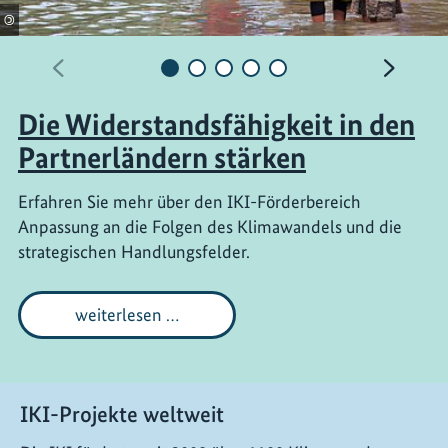
e
©
i
Vorherige
Nächst
t
Die Widerstandsfähigkeit in den
Partnerländern stärken
e
Erfahren Sie mehr über den IKI-Förderbereich
Anpassung an die Folgen des Klimawandels und die
strategischen Handlungsfelder.
Die
weiterlesen …
Widerstandsfähigkeit
in
den
Partnerländern
stärken
IKI-Projekte weltweit