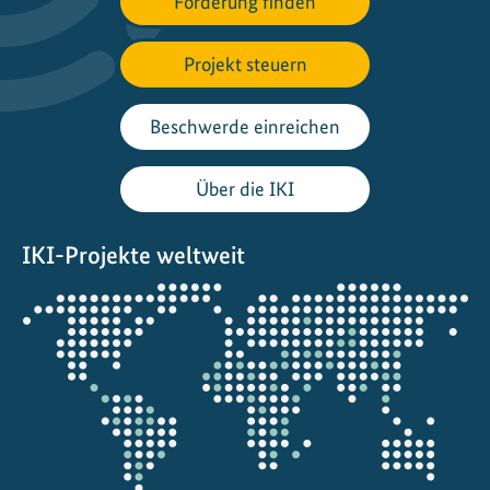
Förderung finden
Projekt steuern
Beschwerde einreichen
Über die IKI
IKI-Projekte weltweit
Öffnet
die
Projektkarte