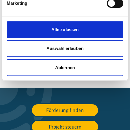
Marketing
iki-complaints@z-u-g.org
Alle zulassen
Auswahl erlauben
Seite teilen
https://www.international-climate-
initiative.com/PAGE438
Ablehnen
Förderung finden
Projekt steuern