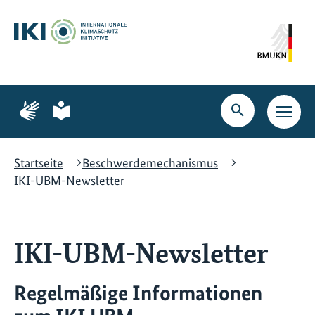
Zum
Zur
Zur
Hauptinhalt
Suche
Hauptnavigation
springen
springen
springen
Zur
Zur
Seite
Seite
Suche
Haupt
für
für
öffnen
Navig
Gebärdensprache
leichte
öffne
Sprache
Startseite
Beschwerdemechanismus
IKI-UBM-Newsletter
IKI-UBM-Newsletter
Regelmäßige Informationen