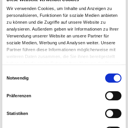
dem sie erhoben wurden und nur solange
Wir verwenden Cookies, um Inhalte und Anzeigen zu
vorgehalten werden, wie dies zur Erfüllung des
personalisieren, Funktionen für soziale Medien anbieten
Services notwendig ist. Weitere Hinweise zum
zu können und die Zugriffe auf unsere Website zu
Datenschutz habe ich der Datenschutzerklärung
analysieren. Außerdem geben wir Informationen zu Ihrer
entnommen. Mir ist ebenfalls bekannt, dass ich
Verwendung unserer Website an unsere Partner für
dieser Einwilligung jederzeit per E-Mail, Post oder
soziale Medien, Werbung und Analysen weiter. Unsere
Fax widersprechen kann.
Partner führen diese Informationen möglicherweise mit
weiteren Daten zusammen, die Sie ihnen bereitgestellt
*
Pflichtfeld bitte ausfüllen
haben oder die sie im Rahmen Ihrer Nutzung der Dienste
gesammelt haben.
Einwilligungsauswahl
Anmelden
Notwendig
Präferenzen
Kontakt
Statistiken
Geschäftsstelle des unabhängigen
Beschwerdemechanismus der IKI(IKI UBM)