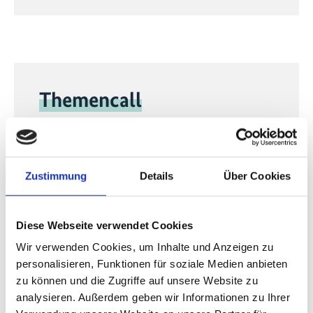
Themencall
Themencall 2024 geschlossen
Zustimmung
Details
Über Cookies
Wie hoch ist die Förderung?
5 bis 20 Millionen Euro (je nach
Diese Webseite verwendet Cookies
Themenschwerpunkt)
Wir verwenden Cookies, um Inhalte und Anzeigen zu
Wer wird gefördert?
personalisieren, Funktionen für soziale Medien anbieten
zu können und die Zugriffe auf unsere Website zu
Mehrere Organisationen und/oder
analysieren. Außerdem geben wir Informationen zu Ihrer
Unternehmen in einem Konsortium.