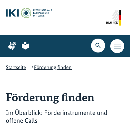
Zum
Zur
Zur
Hauptinhalt
Suche
Hauptnavigation
springen
springen
springen
Zur
Zur
Seite
Seite
Suche
Haupt
für
für
öffnen
Navig
Gebärdensprache
leichte
öffne
Sprache
Startseite
Förderung finden
Förderung finden
Im Überblick: Förderinstrumente und
offene Calls