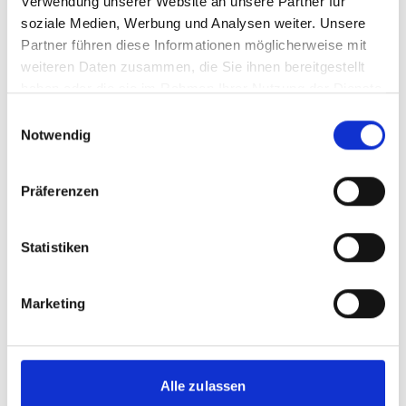
Verwendung unserer Website an unsere Partner für
Detaillierte Informationen finden sich in den
soziale Medien, Werbung und Analysen weiter. Unsere
Auswahlkriterien.
Partner führen diese Informationen möglicherweise mit
weiteren Daten zusammen, die Sie ihnen bereitgestellt
haben oder die sie im Rahmen Ihrer Nutzung der Dienste
Basisinformation
gesammelt haben.
Einwilligungsauswahl
Notwendig
Wie lange laufen die Projekte?
Präferenzen
Wie oft wird gefördert?
Statistiken
Wo wird gefördert?
Marketing
Alle zulassen