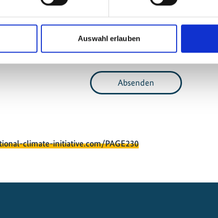
Pflichtfeld
chutz
bin ich informiert und akzeptiere sie.
*
Auswahl erlauben
y Captcha
Absenden
tional-climate-initiative.com/PAGE230