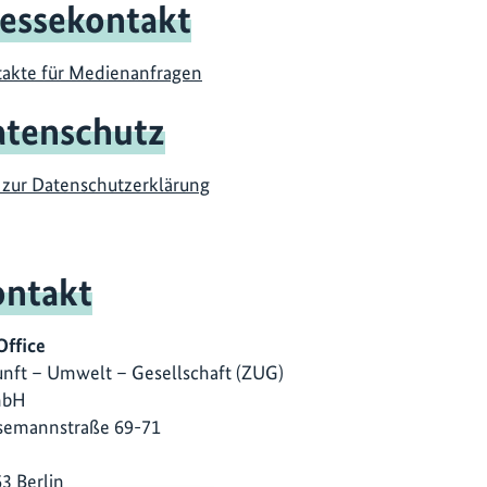
essekontakt
akte für Medienanfragen
tenschutz
 zur Datenschutzerklärung
ntakt
Office
nft – Umwelt – Gesellschaft (ZUG)
mbH
semannstraße 69-71
3 Berlin