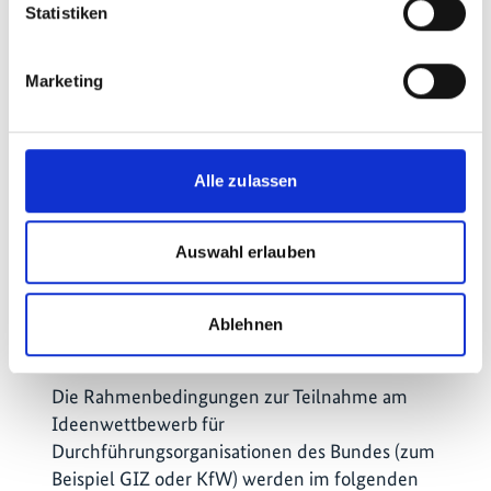
Statistiken
2025
(Englisch, DOCX, 82 KB)
Marketing
Template concept note Thematic and Country
Priorities 1-10
(Englisch, DOCX, 39 KB)
Alle zulassen
Template concept note Thematic Priorities
11a/11b
(Englisch, DOCX, 40 KB)
Auswahl erlauben
Informationen für Durchführungsorganisationen
Ablehnen
des Bundes IKI Large Grants Calls 2025
(Deutsch,
PDF, 667 KB, barrierefrei)
Die Rahmenbedingungen zur Teilnahme am
Ideenwettbewerb für
Durchführungsorganisationen des Bundes (zum
Beispiel GIZ oder KfW) werden im folgenden