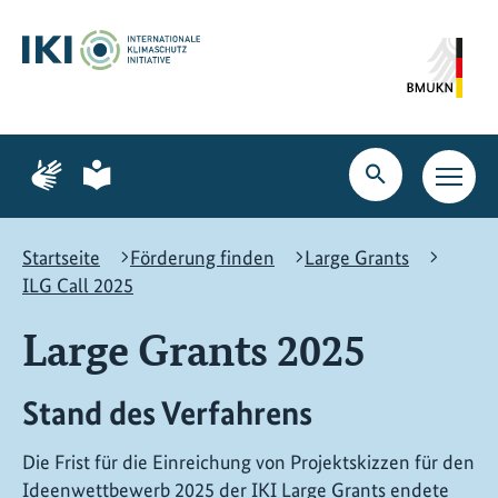
Zum
Zur
Zur
Hauptinhalt
Suche
Hauptnavigation
springen
springen
springen
Zur
Zur
Seite
Seite
Suche
Haupt
für
für
öffnen
Navig
Gebärdensprache
leichte
öffne
Sprache
Startseite
Förderung finden
Large Grants
ILG Call 2025
Large Grants 2025
Stand des Verfahrens
Die Frist für die Einreichung von Projektskizzen für den
Ideenwettbewerb 2025 der IKI Large Grants endete