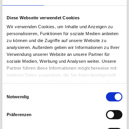
Dokumente zum
Diese Webseite verwendet Cookies
Auswahlverfahren
Wir verwenden Cookies, um Inhalte und Anzeigen zu
personalisieren, Funktionen für soziale Medien anbieten
Förderbekanntmachung IKI Large Grants Call
zu können und die Zugriffe auf unsere Website zu
analysieren. Außerdem geben wir Informationen zu Ihrer
2025
(Deutsch, PDF, 685 KB, barrierefrei)
Verwendung unserer Website an unsere Partner für
soziale Medien, Werbung und Analysen weiter. Unsere
Themen- und Länderschwerpunkte IKI Large
Partner führen diese Informationen möglicherweise mit
Grants Call 2025
(Deutsch, PDF, 653 KB,
weiteren Daten zusammen, die Sie ihnen bereitgestellt
haben oder die sie im Rahmen Ihrer Nutzung der Dienste
barrierefrei)
gesammelt haben.
Einwilligungsauswahl
Die Themen- und Länderschwerpunkte werden in
Notwendig
folgendem Schwerpunkte-Papier umfassend
erläutert.
Präferenzen
Template sample outline form IKI Large Grants