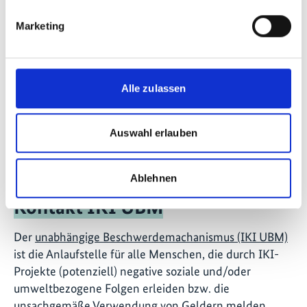
Marketing
IKI Office
Zukunft – Umwelt – Gesellschaft (ZUG) gGmbH
Stresemannstraße 69-71
Alle zulassen
10963 Berlin
Auswahl erlauben
Kontaktformular
Ablehnen
Kontakt IKI UBM
Der
unabhängige Beschwerdemachanismus (IKI UBM)
ist die Anlaufstelle für alle Menschen, die durch IKI-
Projekte (potenziell) negative soziale und/oder
umweltbezogene Folgen erleiden bzw. die
unsachgemäße Verwendung von Geldern melden