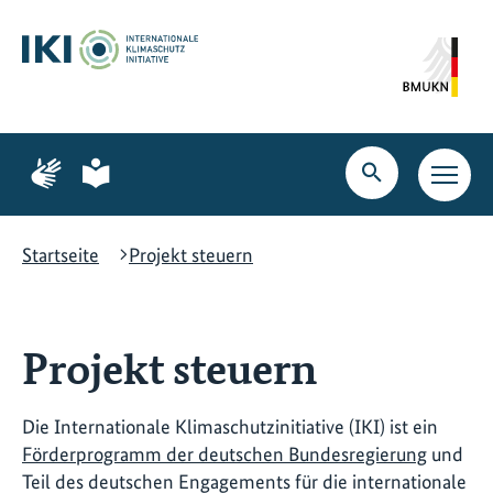
Zum
Zur
Zur
Hauptinhalt
Suche
Hauptnavigation
springen
springen
springen
Zur
Zur
Seite
Seite
Suche
Haupt
für
für
öffnen
Navig
Gebärdensprache
leichte
öffne
Sprache
Startseite
Projekt steuern
Projekt steuern
Die Internationale Klimaschutzinitiative (IKI) ist ein
Förderprogramm der deutschen Bundesregierung
und
Teil des deutschen Engagements für die internationale