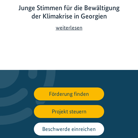
Junge Stimmen für die Bewältigung
der Klimakrise in Georgien
J
weiterlesen
u
n
g
e
S
t
i
m
Förderung finden
m
e
Projekt steuern
n
f
ü
Beschwerde einreichen
r