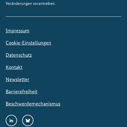
Veränderungen vorantreiben.
n
Impressum
Cookie-Einstellungen
Datenschutz
Kontakt
Newsletter
Barrierefreiheit
Beschwerdemechanismus
Social
LinkedIn
Bluesky
Media