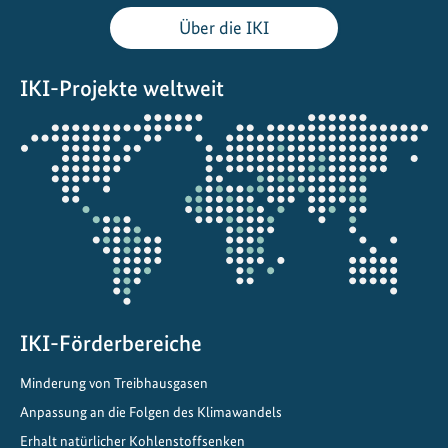
d
Über die IKI
i
e
IKI-Projekte weltweit
B
e
Öffnet
w
die
ä
Projektkarte
l
t
i
g
u
n
IKI-Förderbereiche
g
d
Minderung von Treibhausgasen
e
Anpassung an die Folgen des Klimawandels
r
K
Erhalt natürlicher Kohlenstoffsenken