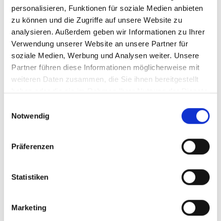
11/ 2024 | IKI-Leitfäden
personalisieren, Funktionen für soziale Medien anbieten
NDC Participation Guidebook
zu können und die Zugriffe auf unsere Website zu
analysieren. Außerdem geben wir Informationen zu Ihrer
Englisch (PDF, 3 MB)
Verwendung unserer Website an unsere Partner für
soziale Medien, Werbung und Analysen weiter. Unsere
Partner führen diese Informationen möglicherweise mit
weiteren Daten zusammen, die Sie ihnen bereitgestellt
haben oder die sie im Rahmen Ihrer Nutzung der Dienste
gesammelt haben.
Einwilligungsauswahl
Notwendig
02/ 2024 | Bildungsmaterialien
Podcast „[insert solutions here].
Präferenzen
Climate meets Democracy"
Englisch (externer Link)
Statistiken
Weitere Publikationen im Zusammenhang mit
Marketing
der Internationalen Klimaschutzinitiative und