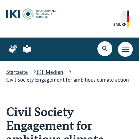
Zum
Zur
Zur
Hauptinhalt
Suche
Hauptnavigation
springen
springen
springen
Zur
Zur
Seite
Seite
Suche
Haupt
für
für
öffnen
Navig
Gebärdensprache
leichte
öffne
Sprache
Startseite
IKI-Medien
Civil Society Engagement for ambitious climate action
Civil Society
Engagement for
ambitious climate