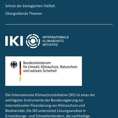
l
Schutz der biologischen Vielfalt
i
Übergreifende Themen
m
a
k
r
i
s
e
i
n
G
e
o
Die Internationale Klimaschutzinitiative (IKI) ist eines der
r
wichtigsten Instrumente der Bundesregierung zur
g
internationalen Finanzierung von Klimaschutz und
i
Biodiversität. Die IKI unterstützt Lösungsansätze in
Entwicklungs- und Schwellenländern, die nachhaltige
e