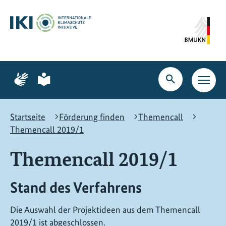
Zum
Zur
Zur
Hauptinhalt
Suche
Hauptnavigation
springen
springen
springen
Zur
Zur
Seite
Seite
Suche
Haupt
für
für
öffnen
Navig
Gebärdensprache
leichte
öffne
Sprache
Startseite
Förderung finden
Themencall
Themencall 2019/1
Themencall 2019/1
Stand des Verfahrens
Die Auswahl der Projektideen aus dem Themencall
2019/1 ist abgeschlossen.