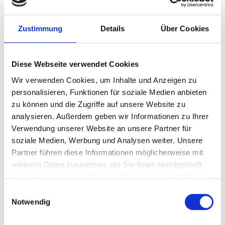
4. Energiewende: Effiziente Nutzung
Zustimmung
Details
Über Cookies
erneuerbarer Energien inklusive
Sektorkopplung
Diese Webseite verwendet Cookies
5. ”Just Transition” von Kohle zu Erneuerbaren
Energien
Wir verwenden Cookies, um Inhalte und Anzeigen zu
personalisieren, Funktionen für soziale Medien anbieten
zu können und die Zugriffe auf unsere Website zu
6. Ausrichtung von Infrastrukturinvestitionen
analysieren. Außerdem geben wir Informationen zu Ihrer
an den Zielen des Paris
Klimaschutzabkommens und der 2030-Agenda
Verwendung unserer Website an unsere Partner für
in Zentral- und Südostasien
soziale Medien, Werbung und Analysen weiter. Unsere
Partner führen diese Informationen möglicherweise mit
weiteren Daten zusammen, die Sie ihnen bereitgestellt
7. Regionale Mechanismen für eine
haben oder die sie im Rahmen Ihrer Nutzung der Dienste
kohlenstoffarme, klimaresiliente
Transformation im Hinblick auf den Energie-
gesammelt haben.
Einwilligungsauswahl
Wasser-Land-Nexus in Zentralasien
Notwendig