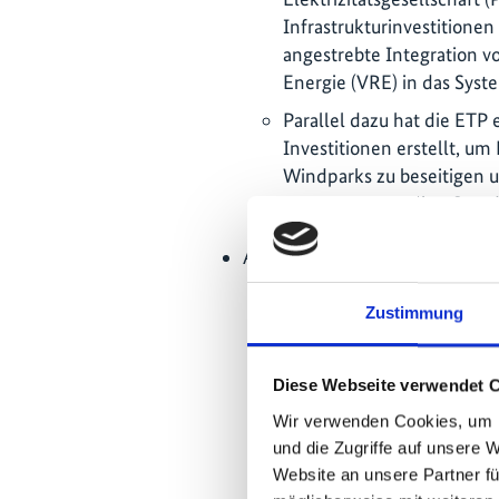
Infrastrukturinvestitione
angestrebte Integration v
Energie (VRE) in das Syste
Parallel dazu hat die ET
Investitionen erstellt, um
Windparks zu beseitigen u
GW an potenziellen Stand
Auf den Philippinen:
Die ETP hat sich mit den
Zustimmung
Übertragungsnetze befasst
Verwaltungsoptionen vorst
Integration intelligenter 
Diese Webseite verwendet 
Für die Verteilungnetzeb
Wir verwenden Cookies, um I
Steuerung der Nachfrage
und die Zugriffe auf unsere 
initiiert und damit den St
Website an unsere Partner fü