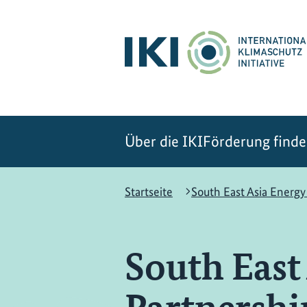
Zum
Zur
Zur
Hauptinhalt
Suche
Hauptnavigation
springen
springen
springen
Über die IKI
Förderung find
Startseite
South East Asia Energy
South East