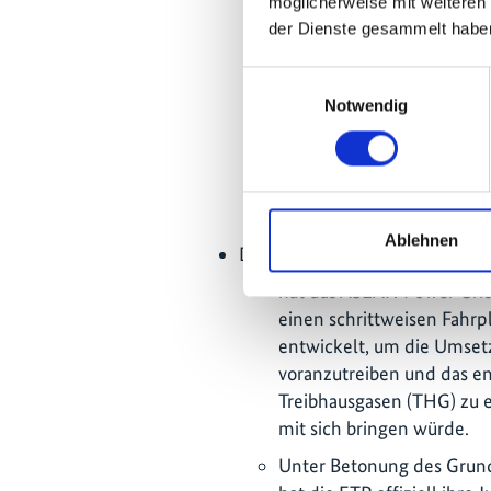
Einführung intelligenter T
möglicherweise mit weiteren
erhöht die Flexibilität un
der Dienste gesammelt habe
minimiert gleichzeitig di
Einwilligungsauswahl
zu bauen.
Notwendig
Im Bereich der Offshore-
Raumplan und das Genehm
Ziel, den Sektor zu erschl
Gigawatt zu installieren.
Ablehnen
Das regionale Programm der E
hat das ASEAN Power Grid
einen schrittweisen Fahr
entwickelt, um die Umse
voranzutreiben und das e
Treibhausgasen (THG) zu 
mit sich bringen würde.
Unter Betonung des Grund