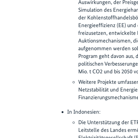
Auswirkungen, der Preisge
Simulation des Energieha
der Kohlenstoffhandelsbör
Energieeffizienz (EE) und
freizusetzen, entwickelte
Auktionsmechanismen, die 
aufgenommen werden soll
Program geht davon aus, d
politischen Verbesserunge
Mio. t CO2 und bis 2050 v
Weitere Projekte umfasse
Netzstabilität und Energi
Finanzierungsmechanism
In Indonesien:
Die Unterstützung der ETP
Leitstelle des Landes ermö
Elektrizitätsgesellschaft