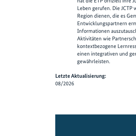
hat die ETP offiziell ihre 
Leben gerufen. Die JCTP wi
Region dienen, die es Ge
Entwicklungspartnern er
Informationen auszutausch
Aktivitäten wie Partners
kontextbezogene Lernresso
einen integrativen und g
gewährleisten.
Letzte Aktualisierung:
08/2026