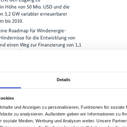
n in Höhe von 50 Mio. USD und die
on 3,2 GW variabler erneuerbarer
m bis 2030.
P eine Roadmap für Windenergie-
 Hindernisse für die Entwicklung von
nd einen Weg zur Finanzierung von 1,1
orten zu finden.
 Herausforderungen der
Details
, indem sie alternative
ellte und einen Fahrplan für die
Netzinnovationen aufstellte.
Cookies
ene hat ETP ein Programm zur
nhalte und Anzeigen zu personalisieren, Funktionen für soziale
seite (Demand Side Management, DSM)
Website zu analysieren. Außerdem geben wir Informationen zu I
artschuss für die landesweite
r soziale Medien, Werbung und Analysen weiter. Unsere Partner