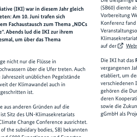
(SB60) diente a
ative (IKI) war in diesem Jahr gleich
Vorbereitung We
eten: Am 10. Juni trafen sich
Konferenz fand v
inem Fachaustausch zum Thema „NDCs
Veranstaltungso
“. Abends lud die IKI zur ihrem
Klimasekretaria
iesmal, um über das Thema
auf der
Webs
Die IKI hat das
e nicht nur die Flüsse in
vergangenen Jah
chwassern über die Ufer treten. Auch
etabliert, um d
se Jahreszeit unüblichen Pegelstände
verschiedenen I
 weit der Klimawandel auch in
gehören die Du
eschritten ist.
deren Kooperati
sowie die Zuku
e aus anderen Gründen auf die
gGmbH als Proje
st Sitz des UN-Klimasekretariats
Climate Change Conference ausrichtet.
 of the subsidary bodies, SB) bekannten