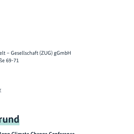
lt – Gesellschaft (ZUG) gGmbH
ße 69-71
r
rund
Bonn Climate Change Conference