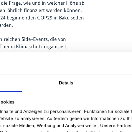
die Frage, wie und in welcher Höhe ab
 jährlich finanziert werden können.
024 beginnenden COP29 in Baku sollen
erden.
hlreichen Side-Events, die von
 Thema Klimaschutz organisiert
aschutzinitiative (IKI) nutzte die
Veranstaltungen am 10. Juni 2024.
Details
nisierung der
Cookies
nhalte und Anzeigen zu personalisieren, Funktionen für soziale
em Fachaustausch zum Thema „NDCs
Website zu analysieren. Außerdem geben wir Informationen zu I
“. Über 20 Teilnehmende, darunter
r soziale Medien, Werbung und Analysen weiter. Unsere Partner
KI-Durchführungsorganisationen und