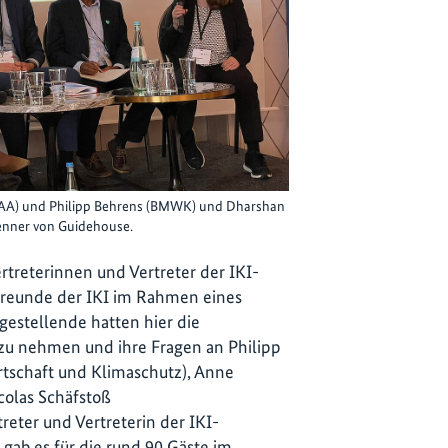
(AA) und Philipp Behrens (BMWK) und Dharshan
renner von Guidehouse.
rtreterinnen und Vertreter der IKI-
Freunde der IKI im Rahmen eines
estellende hatten hier die
zu nehmen und ihre Fragen an Philipp
tschaft und Klimaschutz), Anne
colas Schäfstoß
eter und Vertreterin der IKI-
 gab es für die rund 90 Gäste im