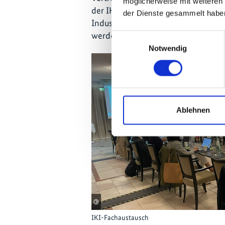
möglicherweise mit weiteren
der IKI-Ministerien, sprachen darüb
der Dienste gesammelt habe
Industrie-Dekarbonisierung Teil de
werden können.
Einwilligungsauswahl
Notwendig
Ablehnen
©
IKI-Fachaustausch