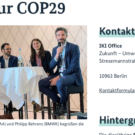
ur COP29
Kontakt
IKI Office
Zukunft – Umwe
Stresemannstra
10963 Berlin
Kontaktformula
Hinterg
AA) und Philipp Behrens (BMWK) begrüßen die
Die diesjährige