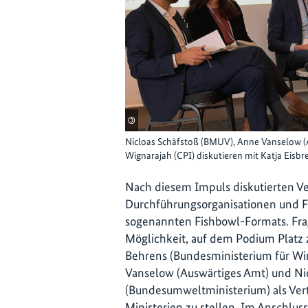
©
Nicloas Schäfstoß (BMUV), Anne Vanselow 
Wignarajah (CPI) diskutieren mit Katja Eisb
Nach diesem Impuls diskutierten Ve
Durchführungsorganisationen und 
sogenannten Fishbowl-Formats. Frag
Möglichkeit, auf dem Podium Platz 
Behrens (Bundesministerium für Wir
Vanselow (Auswärtiges Amt) und Ni
(Bundesumweltministerium) als Vertr
Ministerien zu stellen. Im Anschluss