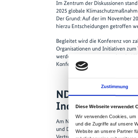
Im Zentrum der Diskussionen stand 
2025 globale Klimaschutzmaßnahmen
Der Grund: Auf der im November 2
hierzu Entscheidungen getroffen w
Begleitet wird die Konferenz von za
Organisationen und Initiativen zum
werden. Auch die Internationale Klim
Konferenz in Bonn für zwei eigene 
Zustimmung
NDCs und Dekarbo
Industrie
Diese Webseite verwendet 
Wir verwenden Cookies, um I
Am Nachmittag lud die IKI zu ein
und die Zugriffe auf unsere 
und Dekarbonisierung der Industrie
Website an unsere Partner fü
Vertreterinnen und Vertreter von I