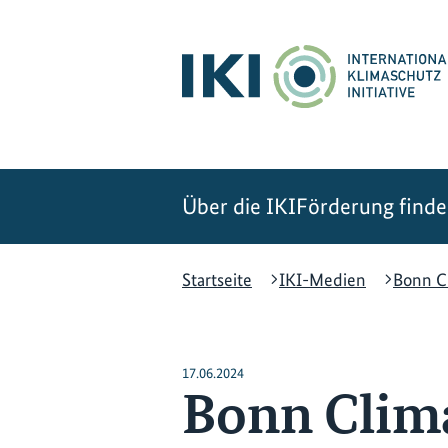
Zum
Zur
Zur
Hauptinhalt
Suche
Hauptnavigation
springen
springen
springen
Über die IKI
Förderung find
Startseite
IKI-Medien
Bonn C
17.06.2024
Bonn Clima