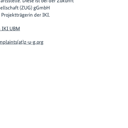
ftsstelle. Diese ist bei der Zukunft
ellschaft (ZUG) gGmbH
 Projektträgerin der IKI.
m IKI UBM
mplaints(at)z-u-g.org