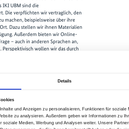
s IKI UBM sind die
. Die verpflichten wir vertraglich, den
 machen, beispielsweise über ihre
Ort. Dazu stellen wir ihnen Materialien
fügung. Außerdem bieten wir Online-
frage – auch in anderen Sprachen an,
n. Perspektivisch wollen wir das durch
in den IKI-Schwerpunktländern
alten. Das spricht, im Vergleich zu
Details
ür einen ganz guten
eichbarkeit. Immerhin bearbeitet der
fbauphase – erst seit rund drei Jahren
Cookies
nhalte und Anzeigen zu personalisieren, Funktionen für soziale
Website zu analysieren. Außerdem geben wir Informationen zu I
hl an Beschwerden ist keine Messgröße
r soziale Medien, Werbung und Analysen weiter. Unsere Partner
rn sie helfen allen Beteiligten, die