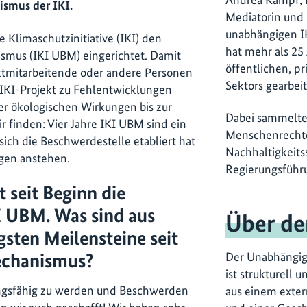
smus der IKI.
Mediatorin und l
unabhängigen I
e Klimaschutzinitiative (IKI) den
hat mehr als 25
us (IKI UBM) eingerichtet. Damit
öffentlichen, pr
ojektmitarbeitende oder andere Personen
Sektors gearbei
IKI-Projekt zu Fehlentwicklungen
er ökologischen Wirkungen bis zur
Dabei sammelte 
 finden: Vier Jahre IKI UBM sind ein
Menschenrechte
sich die Beschwerdestelle etabliert hat
Nachhaltigkeitss
ngen anstehen.
Regierungsführ
t seit Beginn die
I UBM. Was sind aus
Über d
gsten Meilensteine seit
echanismus?
Der Unabhängig
ist strukturell 
ungsfähig zu werden und Beschwerden
aus einem exte