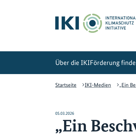
Zum
Zur
Zur
Hauptinhalt
Suche
Hauptnavigation
springen
springen
springen
Über die IKI
Förderung find
Startseite
IKI-Medien
„Ein B
05.03.2026
„Ein Besc