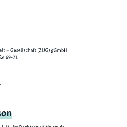
lt – Gesellschaft (ZUG) gGmbH
ße 69-71
r
son
L.M., ist Rechtsanwältin sowie