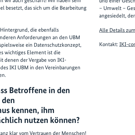
en wir auch geschafft! Wir haben sehr
und einer Geschä
l besetzt, das sich um die Bearbeitung
– Umwelt – Ges
angesiedelt, der
Hintergrund, die ebenfalls
Alle Details zu
onderen Anforderungen an den UBM
Kontakt:
IKI-co
spielsweise ein Datenschutzkonzept,
es wichtiges Element ist die
it denen der Vergabe von IKI-
g des IKI UBM in den Vereinbarungen
en.
ass Betroffene in den
I den
us kennen, ihm
ächlich nutzen können?
anz klar vom Vertrauen der Menschen!