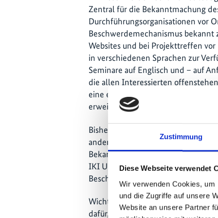
Zentral für die Bekanntmachung de
Durchführungsorganisationen vor Ort
Beschwerdemechanismus bekannt zu
Websites und bei Projekttreffen vor 
in verschiedenen Sprachen zur Ver
Seminare auf Englisch und – auf An
die allen Interessierten offenstehe
eine eigene Öffentlichkeitsarbeit 
erweitern.
Bisher haben wir 16 Beschwerden erh
Zustimmung
anderen Beschwerdemechanismen, f
Bekanntheitsgrad und eine gute Err
IKI UBM – nach einer einjährigen Au
Diese Webseite verwendet 
Beschwerden.
Wir verwenden Cookies, um I
und die Zugriffe auf unsere 
Wichtig ist klar zu haben: Die Anza
Website an unsere Partner fü
dafür, dass etwas schiefläuft – sonde