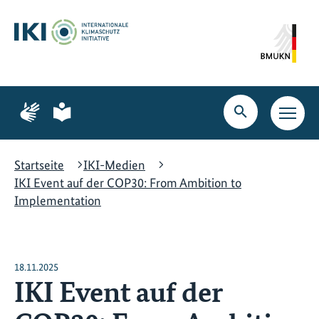
Zum
Zur
Zur
Hauptinhalt
Suche
Hauptnavigation
springen
springen
springen
Zur
Zur
Seite
Seite
Suche
Haupt
für
für
öffnen
Navig
Gebärdensprache
leichte
öffne
Sprache
Startseite
IKI-Medien
IKI Event auf der COP30: From Ambition to
Implementation
18.11.2025
IKI Event auf der