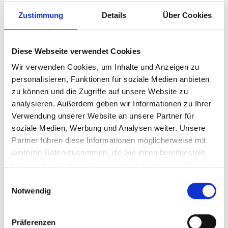
Zustimmung
Details
Über Cookies
©
Diese Webseite verwendet Cookies
Die Teilnehmerinnen und Teilnehmer des Podiums (von links nach
Wir verwenden Cookies, um Inhalte und Anzeigen zu
rechts): Alicia Bárcena Ibarra, Carsten Schneider Kamran Khan und
personalisieren, Funktionen für soziale Medien anbieten
Tariye Gbadegesin.
zu können und die Zugriffe auf unsere Website zu
Im Gespräch ging es unter anderem darum, wie
analysieren. Außerdem geben wir Informationen zu Ihrer
Klimaschutzverpflichtungen effektiv umgesetzt und
Verwendung unserer Website an unsere Partner für
nationale Klimabeiträge (NDCs) vor Ort realisiert
soziale Medien, Werbung und Analysen weiter. Unsere
werden können. Zudem wurde diskutiert, wie robuste
Partner führen diese Informationen möglicherweise mit
weiteren Daten zusammen, die Sie ihnen bereitgestellt
Klimastrategien die wirtschaftliche Entwicklung
haben oder die sie im Rahmen Ihrer Nutzung der Dienste
fördern und durch klare politische
gesammelt haben.
Rahmenbedingungen neue Chancen für nachhaltige
Einwilligungsauswahl
Notwendig
Investitionen schaffen.
Hier finden Sie die Aufzeichnung der
Präferenzen