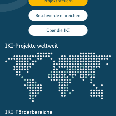
Projekt steuern
g
I
n
Beschwerde einreichen
i
t
Über die IKI
i
a
IKI-Projekte weltweit
t
i
Öffnet
v
die
e
Projektkarte
:
A
u
f
d
e
m
IKI-Förderbereiche