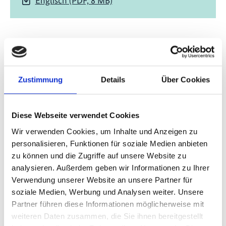
Englisch (PDF, 8 MB)
Projekt
Zustimmung
Details
Über Cookies
Green Cooling Initiative III
Diese Webseite verwendet Cookies
Wir verwenden Cookies, um Inhalte und Anzeigen zu
Videos zum Projekt
personalisieren, Funktionen für soziale Medien anbieten
zu können und die Zugriffe auf unsere Website zu
Diese Inhalte können nicht angezeigt werden, da die
analysieren. Außerdem geben wir Informationen zu Ihrer
Marketing-Cookies abgelehnt wurden. Klicken Sie
Verwendung unserer Website an unsere Partner für
hier
, um die Cookies zu akzeptieren und das Video
soziale Medien, Werbung und Analysen weiter. Unsere
anzuzeigen!
Partner führen diese Informationen möglicherweise mit
weiteren Daten zusammen, die Sie ihnen bereitgestellt