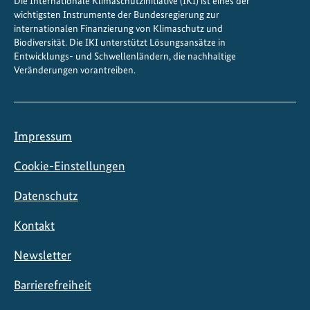
Die Internationale Klimaschutzinitiative (IKI) ist eines der
c
wichtigsten Instrumente der Bundesregierung zur
h
internationalen Finanzierung von Klimaschutz und
e
Biodiversität. Die IKI unterstützt Lösungsansätze in
Entwicklungs- und Schwellenländern, die nachhaltige
r
Veränderungen vorantreiben.
K
ü
h
l
Impressum
u
n
Cookie-Einstellungen
g
Datenschutz
Kontakt
Newsletter
Barrierefreiheit