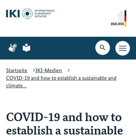
Zum
Zur
Zur
Hauptinhalt
Suche
Hauptnavigation
springen
springen
springen
Zur
Zur
Seite
Seite
Suche
Haupt
für
für
öffnen
Navig
Gebärdensprache
leichte
öffne
Sprache
Startseite
IKI-Medien
COVID-19 and how to establish a sustainable and
climate…
COVID-19 and how to
establish a sustainable