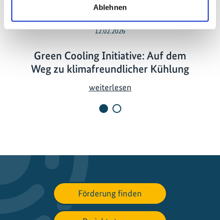
Ablehnen
12.02.2026
Green Cooling Initiative: Auf dem
Weg zu klimafreundlicher Kühlung
G
weiterlesen
r
e
e
n
C
o
o
l
Förderung finden
i
n