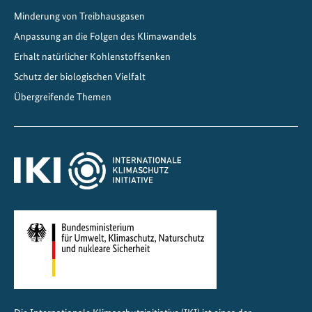
W
Minderung von Treibhausgasen
e
Anpassung an die Folgen des Klimawandels
g
z
Erhalt natürlicher Kohlenstoffsenken
u
Schutz der biologischen Vielfalt
k
Übergreifende Themen
l
i
m
a
f
r
e
u
n
d
l
i