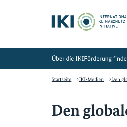
Zum
Zur
Zur
Hauptinhalt
Suche
Hauptnavigation
springen
springen
springen
Über die IKI
Förderung find
Startseite
IKI-Medien
Den gl
Den global