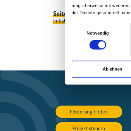
möglicherweise mit weiteren
Seite teilen
der Dienste gesammelt habe
https://www.interna
initiative.com/PUBLICATION1815
Einwilligungsauswahl
Notwendig
Ablehnen
Förderung finden
Projekt steuern