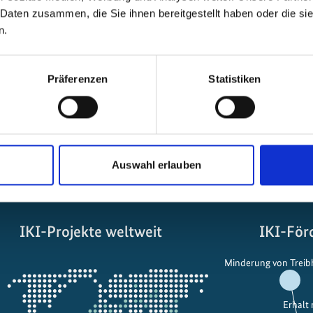
 Daten zusammen, die Sie ihnen bereitgestellt haben oder die s
n.
tional-climate-
Präferenzen
Statistiken
Auswahl erlauben
IKI-Projekte weltweit
IKI-För
Öffnet
Minderung von Trei
die
Projektkarte
Erhalt