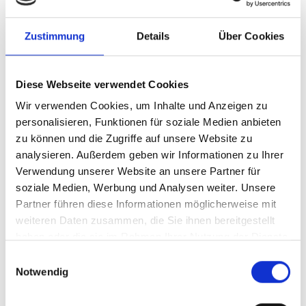
Projektbeispielen einen Einblick in die konkrete Arbeit
vor Ort.
Zustimmung
Details
Über Cookies
Diese Webseite verwendet Cookies
Wir verwenden Cookies, um Inhalte und Anzeigen zu
Download der Publikationen
personalisieren, Funktionen für soziale Medien anbieten
zu können und die Zugriffe auf unsere Website zu
Deutsch (PDF, 5 MB, barrierefrei)
analysieren. Außerdem geben wir Informationen zu Ihrer
Englisch (PDF, 5 MB, barrierefrei)
Verwendung unserer Website an unsere Partner für
soziale Medien, Werbung und Analysen weiter. Unsere
Partner führen diese Informationen möglicherweise mit
weiteren Daten zusammen, die Sie ihnen bereitgestellt
haben oder die sie im Rahmen Ihrer Nutzung der Dienste
Seite teilen
https://www.international-climate-
gesammelt haben.
Einwilligungsauswahl
initiative.com/PUBLICATION590
Notwendig