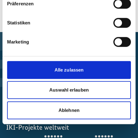
Präferenzen
Statistiken
Marketing
Förderung finden
Alle zulassen
Projekt steuern
Auswahl erlauben
Beschwerde einreichen
Über die IKI
Ablehnen
IKI-Projekte weltweit