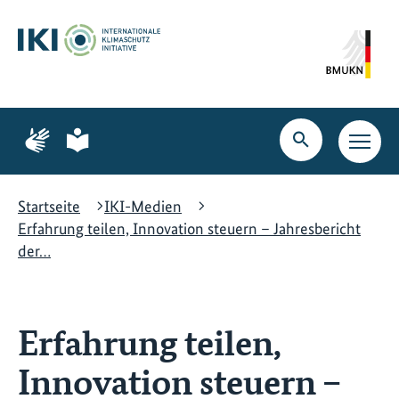
Zum
Zur
Zur
Hauptinhalt
Suche
Hauptnavigation
springen
springen
springen
Zur
Zur
Seite
Seite
Suche
Haupt
für
für
öffnen
Navig
Gebärdensprache
leichte
öffne
Sprache
Startseite
IKI-Medien
Erfahrung teilen, Innovation steuern – Jahresbericht
der…
Erfahrung teilen,
Innovation steuern –