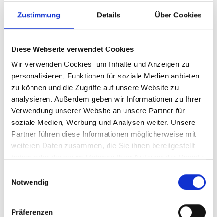
Klima- und Biodiversitätskrisen in ihren Partnerländern
leisten will.
Zustimmung
Details
Über Cookies
Diese Webseite verwendet Cookies
Wir verwenden Cookies, um Inhalte und Anzeigen zu
Download der Publikationen
personalisieren, Funktionen für soziale Medien anbieten
zu können und die Zugriffe auf unsere Website zu
Deutsch (PDF, 3 MB, barrierefrei)
analysieren. Außerdem geben wir Informationen zu Ihrer
Verwendung unserer Website an unsere Partner für
soziale Medien, Werbung und Analysen weiter. Unsere
Partner führen diese Informationen möglicherweise mit
weiteren Daten zusammen, die Sie ihnen bereitgestellt
Seite teilen
https://www.international-climate-
haben oder die sie im Rahmen Ihrer Nutzung der Dienste
initiative.com/PUBLICATION1811
gesammelt haben.
Einwilligungsauswahl
Notwendig
Präferenzen