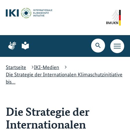
Zum
Zur
Zur
Hauptinhalt
Suche
Hauptnavigation
springen
springen
springen
Zur
Zur
Seite
Seite
Suche
Haupt
für
für
öffnen
Navig
Gebärdensprache
leichte
öffne
Sprache
Startseite
IKI-Medien
Die Strategie der Internationalen Klimaschutzinitiative
bis…
Die Strategie der
Internationalen