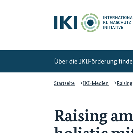
Zum
Zur
Zur
Hauptinhalt
Suche
Hauptnavigation
springen
springen
springen
Über die IKI
Förderung find
Startseite
IKI-Medien
Raising
Raising am