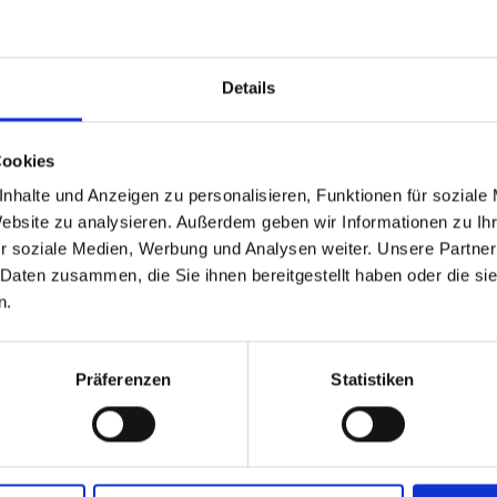
 Change II (C4
Details
Cookies
nhalte und Anzeigen zu personalisieren, Funktionen für soziale
kt
Website zu analysieren. Außerdem geben wir Informationen zu I
r soziale Medien, Werbung und Analysen weiter. Unsere Partner
eigt
Diese Inhalte können nicht angezeigt
Die
 Daten zusammen, die Sie ihnen bereitgestellt haben oder die s
es
werden, da die Marketing-Cookies
w
n.
, um
abgelehnt wurden. Klicken Sie
hier
, um
abge
das
die Cookies zu akzeptieren und das
d
Video anzuzeigen!
Präferenzen
Statistiken
Back to the Future: Advantages of