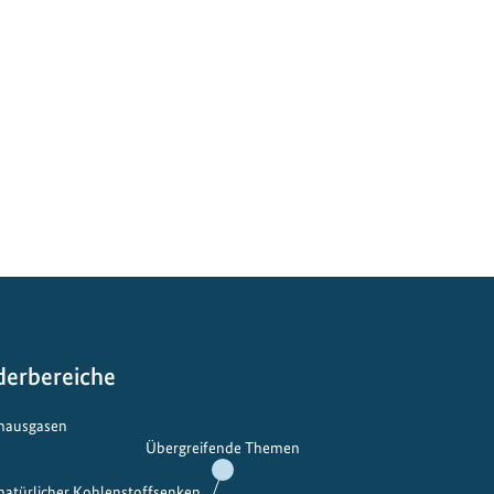
derbereiche
bhausgasen
Übergreifende Themen
 natürlicher Kohlenstoffsenken