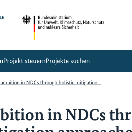
en
Projekt steuern
Projekte suchen
 ambition in NDCs through holistic mitigation…
bition in NDCs th