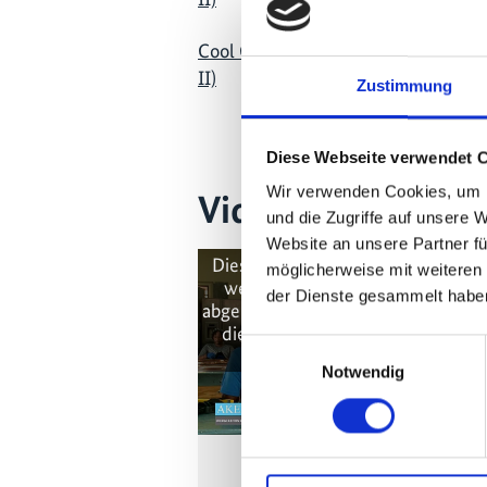
Cool Contributions fighting Climate
II)
Zustimmung
Diese Webseite verwendet 
Wir verwenden Cookies, um I
Videos zum Proje
und die Zugriffe auf unsere 
Website an unsere Partner fü
Diese Inhalte können nicht angez
möglicherweise mit weiteren
werden, da die Marketing-Cooki
der Dienste gesammelt habe
abgelehnt wurden. Klicken Sie
hier
die Cookies zu akzeptieren und 
Einwilligungsauswahl
Video anzuzeigen!
Notwendig
Grenada Cool Training 2023 -