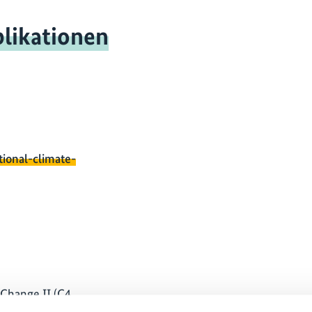
likationen
tional-climate-
 Change II (C4