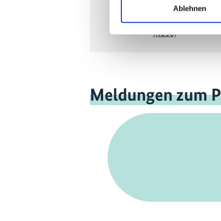
Enhancing expertise on the
Ablehnen
natural refrigerant propane
(R290)
Meldungen zum P