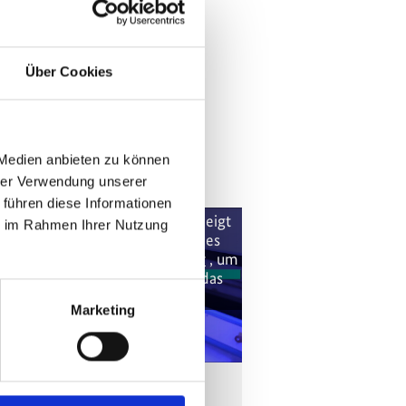
Über Cookies
 Medien anbieten zu können
hrer Verwendung unserer
 führen diese Informationen
se Inhalte können nicht angezeigt
ie im Rahmen Ihrer Nutzung
erden, da die Marketing-Cookies
lehnt wurden. Klicken Sie
hier
, um
ie Cookies zu akzeptieren und das
Video anzuzeigen!
Marketing
Salt and Pepper - Women in