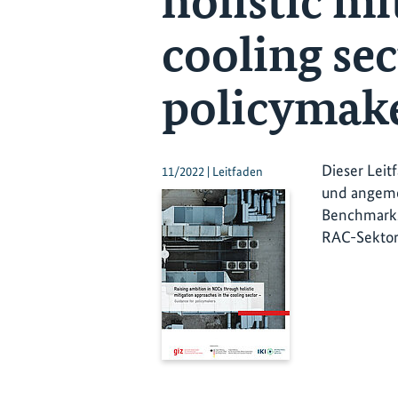
holistic mi
cooling sec
policymak
Dieser Leit
11/2022 | Leitfaden
und angeme
Benchmarks
RAC-Sektors