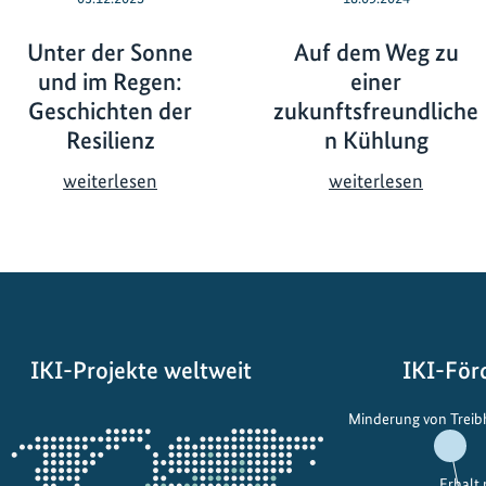
Unter der Sonne
Auf dem Weg zu
und im Regen:
einer
Geschichten der
zukunftsfreundliche
Resilienz
n Kühlung
U
A
weiterlesen
weiterlesen
n
u
t
f
e
d
r
e
d
m
e
W
IKI-Projekte weltweit
IKI-För
r
e
S
g
Öffnet
Minderung von Trei
o
z
die
n
u
Projektkarte
n
e
Erhalt