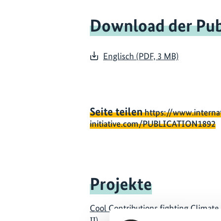
Download der Pub
Englisch (PDF, 3 MB)
Seite teilen
https://www.interna
initiative.com/PUBLICATION1892
Projekte
Cool Contributions fighting Climate
II)