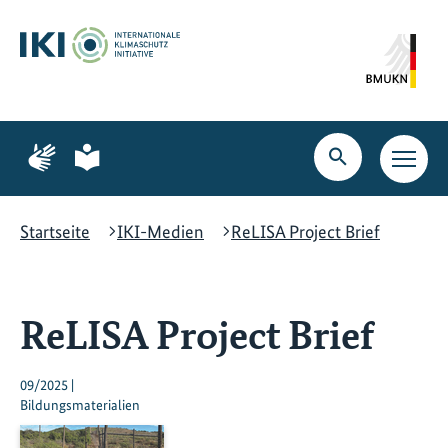
Zum
Zur
Zur
Hauptinhalt
Suche
Hauptnavigation
springen
springen
springen
Zur
Zur
Seite
Seite
Suche
Haupt
für
für
öffnen
Navig
Gebärdensprache
leichte
öffne
Sprache
Startseite
IKI-Medien
ReLISA Project Brief
ReLISA Project Brief
09/2025 |
Bildungsmaterialien