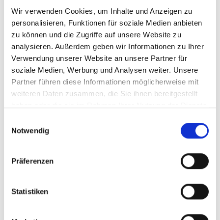
Wir verwenden Cookies, um Inhalte und Anzeigen zu
personalisieren, Funktionen für soziale Medien anbieten
zu können und die Zugriffe auf unsere Website zu
Thorny, wild and a carbon sink: How South
analysieren. Außerdem geben wir Informationen zu Ihrer
Africa is reviving its thicket ecosystems
Verwendung unserer Website an unsere Partner für
soziale Medien, Werbung und Analysen weiter. Unsere
Partner führen diese Informationen möglicherweise mit
weiteren Daten zusammen, die Sie ihnen bereitgestellt
haben oder die sie im Rahmen Ihrer Nutzung der Dienste
Meldungen zum Projekt
gesammelt haben.
Einwilligungsauswahl
Notwendig
Präferenzen
Statistiken