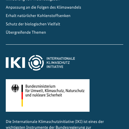
n
Anpassung an die Folgen des Klimawandels
i
Erhalt natürlicher Kohlenstoffsenken
h
r
Schutz der biologischen Vielfalt
e
Übergreifende Themen
K
r
ä
f
t
e
z
u
r
W
i
e
Die Internationale Klimaschutzinitiative (IKI) ist eines der
d
wichtigsten Instrumente der Bundesregierung zur