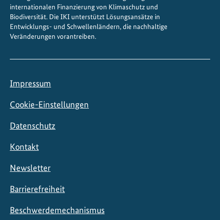
e
internationalen Finanzierung von Klimaschutz und
r
Biodiversität. Die IKI unterstützt Lösungsansätze in
Entwicklungs- und Schwellenländern, die nachhaltige
h
Veränderungen vorantreiben.
e
r
s
t
Impressum
e
l
Cookie-Einstellungen
l
Datenschutz
u
n
Kontakt
g
v
Newsletter
o
n
Barrierefreiheit
L
Beschwerdemechanismus
a