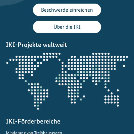
d
D
Beschwerde einreichen
e
u
Über die IKI
t
s
IKI-Projekte weltweit
c
h
Öffnet
l
die
a
Projektkarte
n
d
b
ü
n
d
IKI-Förderbereiche
e
l
Minderung von Treibhausgasen