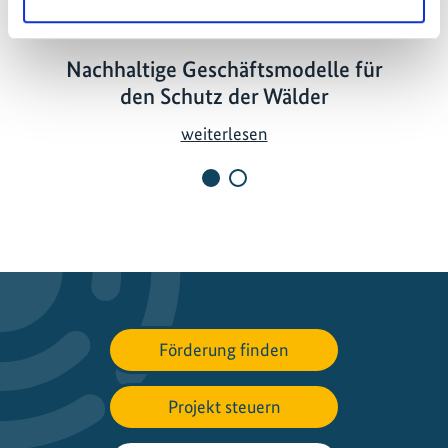
27.05.2024
Nachhaltige Geschäftsmodelle für
den Schutz der Wälder
N
weiterlesen
a
c
h
h
a
l
t
i
Förderung finden
g
e
Projekt steuern
G
e