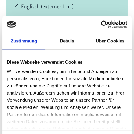
Englisch (externer Link)
Zustimmung
Details
Über Cookies
Diese Webseite verwendet Cookies
02/ 2021 | Bericht
Unlocking smallholder finance for
Wir verwenden Cookies, um Inhalte und Anzeigen zu
personalisieren, Funktionen für soziale Medien anbieten
sustainable agriculture in Southeast
zu können und die Zugriffe auf unsere Website zu
Asia
analysieren. Außerdem geben wir Informationen zu Ihrer
Englisch (externer Link)
Verwendung unserer Website an unsere Partner für
soziale Medien, Werbung und Analysen weiter. Unsere
Partner führen diese Informationen möglicherweise mit
weiteren Daten zusammen, die Sie ihnen bereitgestellt
haben oder die sie im Rahmen Ihrer Nutzung der Dienste