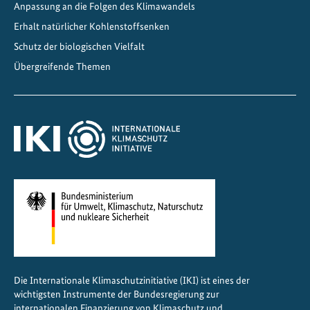
Anpassung an die Folgen des Klimawandels
e
n
Erhalt natürlicher Kohlenstoffsenken
S
Schutz der biologischen Vielfalt
c
Übergreifende Themen
h
u
t
z
d
e
r
W
ä
l
d
e
Die Internationale Klimaschutzinitiative (IKI) ist eines der
r
wichtigsten Instrumente der Bundesregierung zur
internationalen Finanzierung von Klimaschutz und