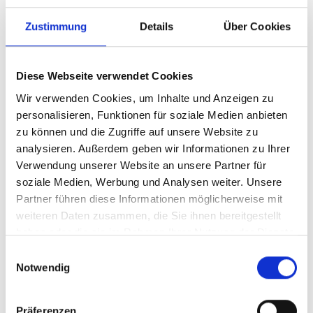
Zustimmung
Details
Über Cookies
Diese Webseite verwendet Cookies
Diese Inhalte können nicht angezeigt werden, da die
Wir verwenden Cookies, um Inhalte und Anzeigen zu
Marketing-Cookies abgelehnt wurden. Klicken Sie
personalisieren, Funktionen für soziale Medien anbieten
hier
, um die Cookies zu akzeptieren und das Video
zu können und die Zugriffe auf unsere Website zu
anzuzeigen!
analysieren. Außerdem geben wir Informationen zu Ihrer
Verwendung unserer Website an unsere Partner für
soziale Medien, Werbung und Analysen weiter. Unsere
Partner führen diese Informationen möglicherweise mit
weiteren Daten zusammen, die Sie ihnen bereitgestellt
haben oder die sie im Rahmen Ihrer Nutzung der Dienste
gesammelt haben.
Einwilligungsauswahl
Nachhaltige Kühlketten: Schutz für ein
Notwendig
gesundes Leben
Präferenzen