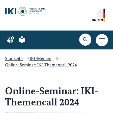
Zum
Zur
Zur
Hauptinhalt
Suche
Hauptnavigation
springen
springen
springen
Zur
Zur
Seite
Seite
Suche
Haupt
für
für
öffnen
Navig
Gebärdensprache
leichte
öffne
Sprache
Startseite
IKI-Medien
Online-Seminar: IKI-Themencall 2024
Online-Seminar: IKI-
Themencall 2024