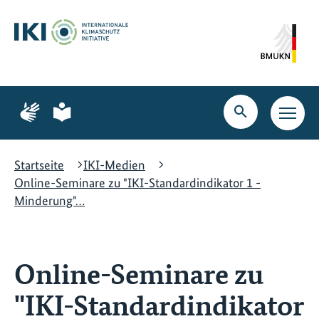
Zum
Zur
Zur
Hauptinhalt
Suche
Hauptnavigation
springen
springen
springen
Zur
Zur
Seite
Seite
Suche
Haupt
für
für
öffnen
Navig
Gebärdensprache
leichte
öffne
Sprache
Startseite
IKI-Medien
Online-Seminare zu "IKI-Standardindikator 1 -
Minderung"…
Online-Seminare zu
"IKI-Standardindikator