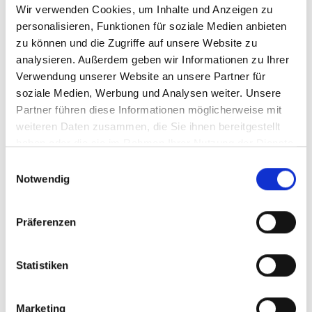
Südafrika
Wir verwenden Cookies, um Inhalte und Anzeigen zu
personalisieren, Funktionen für soziale Medien anbieten
Projekt
zu können und die Zugriffe auf unsere Website zu
analysieren. Außerdem geben wir Informationen zu Ihrer
!Khwa ttu - Erhalt der biologischen Vielfalt
Verwendung unserer Website an unsere Partner für
soziale Medien, Werbung und Analysen weiter. Unsere
Partner führen diese Informationen möglicherweise mit
weiteren Daten zusammen, die Sie ihnen bereitgestellt
haben oder die sie im Rahmen Ihrer Nutzung der Dienste
Meldungen zum Projekt
gesammelt haben.
Einwilligungsauswahl
Notwendig
Präferenzen
Statistiken
Marketing