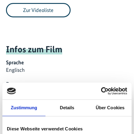
Zur Videoliste
Infos zum Film
Sprache
Englisch
Dauer
03:36
Veröffentlichungsdatum
Zustimmung
Details
Über Cookies
2026
Land
Diese Webseite verwendet Cookies