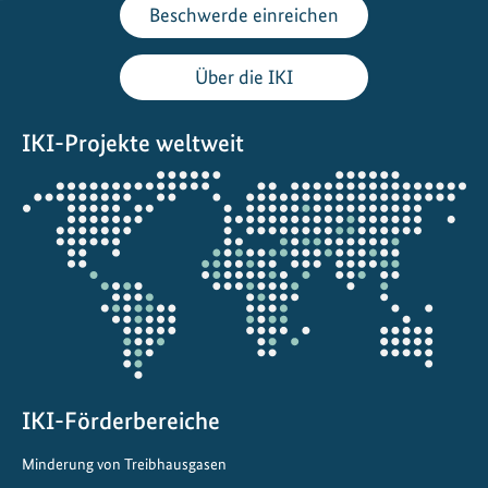
t
Beschwerde einreichen
u
r
Über die IKI
&
K
IKI-Projekte weltweit
u
l
Öffnet
t
die
u
Projektkarte
r
e
r
b
e
b
IKI-Förderbereiche
e
w
Minderung von Treibhausgasen
a