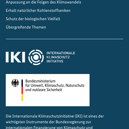
Anpassung an die Folgen des Klimawandels
h
Erhalt natürlicher Kohlenstoffsenken
r
e
Schutz der biologischen Vielfalt
n
Übergreifende Themen
,
l
o
k
a
l
e
W
e
r
t
s
Die Internationale Klimaschutzinitiative (IKI) ist eines der
c
wichtigsten Instrumente der Bundesregierung zur
h
internationalen Finanzierung von Klimaschutz und