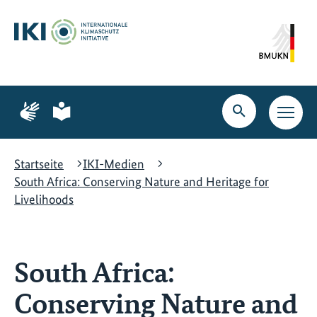
Zum
Zur
Zur
Hauptinhalt
Suche
Hauptnavigation
springen
springen
springen
Zur
Zur
Seite
Seite
Suche
Haupt
für
für
öffnen
Navig
Gebärdensprache
leichte
öffne
Sprache
Startseite
IKI-Medien
South Africa: Conserving Nature and Heritage for
Livelihoods
South Africa:
Conserving Nature and