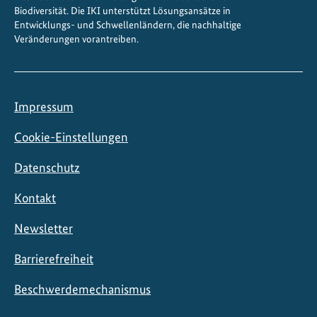
ö
Biodiversität. Die IKI unterstützt Lösungsansätze in
Entwicklungs- und Schwellenländern, die nachhaltige
p
Veränderungen vorantreiben.
f
u
n
g
Impressum
s
t
Cookie-Einstellungen
ä
Datenschutz
r
k
Kontakt
e
n
Newsletter
Barrierefreiheit
Beschwerdemechanismus