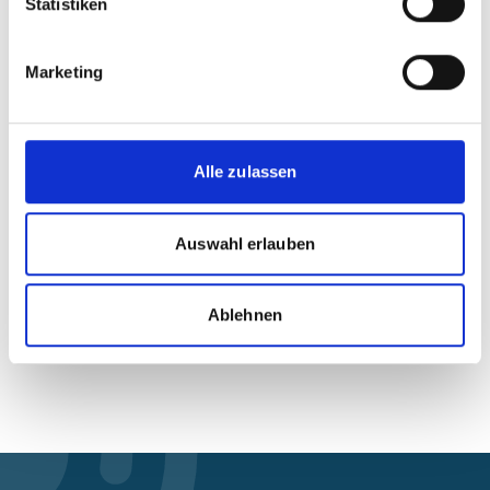
Statistiken
Weitere Informationen zum Projekt sowie zum
Umsetzungsstand finden Sie auf der Internetseite der
Marketing
IKI-Small-Grants:
iki-small-grants.de
Letzte Aktualisierung:
08/2026
Alle zulassen
Auswahl erlauben
Seite teilen
https://www.international-climate-
Ablehnen
initiative.com/PROJECT2357