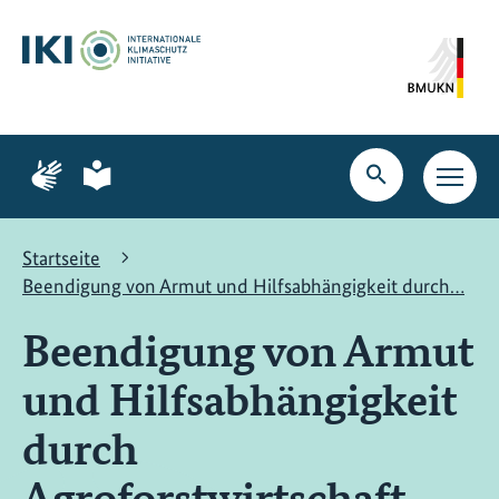
Zum
Zur
Zur
Hauptinhalt
Suche
Hauptnavigation
springen
springen
springen
Zur
Zur
Seite
Seite
Suche
Haupt
für
für
öffnen
Navig
Gebärdensprache
leichte
öffne
Sprache
Startseite
Beendigung von Armut und Hilfsabhängigkeit durch…
Beendigung von Armut
und Hilfsabhängigkeit
durch
Agroforstwirtschaft