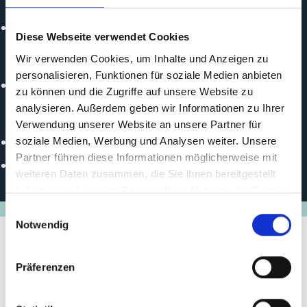
Politischer Partner
ISG erfasst keine pol. Partner
Diese Webseite verwendet Cookies
Durchführungspartner
Wir verwenden Cookies, um Inhalte und Anzeigen zu
personalisieren, Funktionen für soziale Medien anbieten
ISG erfasst keine implem. Partner
zu können und die Zugriffe auf unsere Website zu
analysieren. Außerdem geben wir Informationen zu Ihrer
Online
Verwendung unserer Website an unsere Partner für
https://www.hshc-kenya.or.ke/
soziale Medien, Werbung und Analysen weiter. Unsere
Partner führen diese Informationen möglicherweise mit
https://iki-small-grants.de/project_id/W_KEN_50331
weiteren Daten zusammen, die Sie ihnen bereitgestellt
haben oder die sie im Rahmen Ihrer Nutzung der Dienste
gesammelt haben.
Einwilligungsauswahl
Notwendig
Präferenzen
Stand der
Umsetzung/Ergebnisse