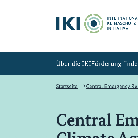
Zum
Zur
Zur
Hauptinhalt
Suche
Hauptnavigation
springen
springen
springen
Über die IKI
Förderung find
Startseite
Central Emergency Re
Central E