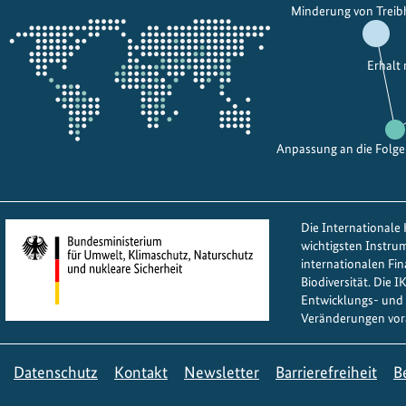
Öffnet
Minderung von Trei
die
Projektkarte
Erhalt
Anpassung an die Folg
Die Internationale K
wichtigsten Instru
internationalen Fi
Biodiversität. Die 
Entwicklungs- und 
Veränderungen vor
Datenschutz
Kontakt
Newsletter
Barrierefreiheit
B