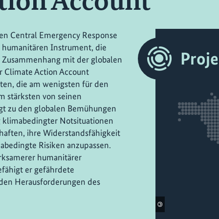
tion Account
 den Central Emergency Response
 humanitären Instrument, die
Proj
 Zusammenhang mit der globalen
r Climate Action Account
ten, die am wenigsten für den
m stärksten von seinen
rägt zu den globalen Bemühungen
klimabedingter Notsituationen
haften, ihre Widerstandsfähigkeit
mabedingte Risiken anzupassen.
irksamerer humanitärer
ähigt er gefährdete
den Herausforderungen des
.
©