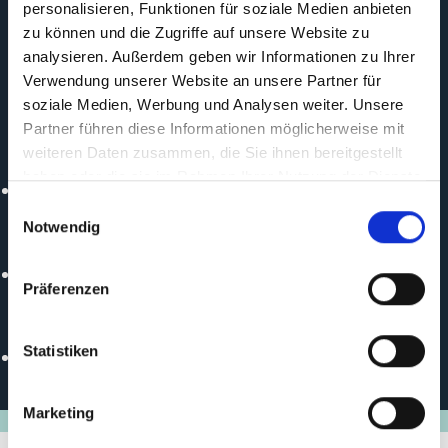
personalisieren, Funktionen für soziale Medien anbieten
zu können und die Zugriffe auf unsere Website zu
Durchführungs -organisation
analysieren. Außerdem geben wir Informationen zu Ihrer
European Bank for Reconstruction and Development
Verwendung unserer Website an unsere Partner für
soziale Medien, Werbung und Analysen weiter. Unsere
(EBRD)
Partner führen diese Informationen möglicherweise mit
Politischer Partner
weiteren Daten zusammen, die Sie ihnen bereitgestellt
haben oder die sie im Rahmen Ihrer Nutzung der Dienste
Ministry of Energy - Ukraine
gesammelt haben.
Einwilligungsauswahl
Notwendig
Durchführungspartner
European Investment Bank
Präferenzen
Online
Statistiken
https://e5p.eu/
Marketing