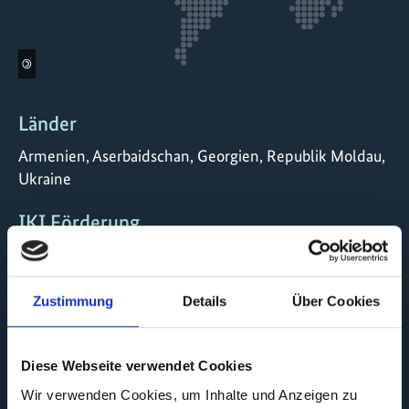
©
Länder
Armenien, Aserbaidschan, Georgien, Republik Moldau,
Ukraine
IKI Förderung
60.000.000,00 €
Laufzeit
Zustimmung
Details
Über Cookies
12/2014 bis 12/2029
Diese Webseite verwendet Cookies
Status
Wir verwenden Cookies, um Inhalte und Anzeigen zu
laufend