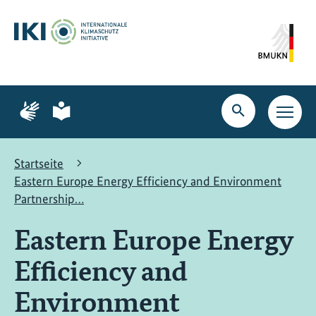
Zum
Zur
Zur
Hauptinhalt
Suche
Hauptnavigation
springen
springen
springen
Zur
Zur
Seite
Seite
Suche
Haupt
für
für
öffnen
Navig
Gebärdensprache
leichte
öffne
Sprache
Startseite
Eastern Europe Energy Efficiency and Environment
Partnership…
Eastern Europe Energy
Efficiency and
Environment