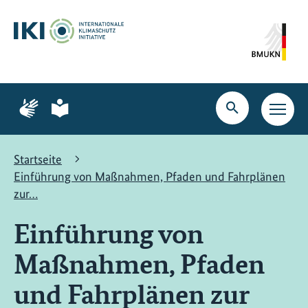
Zum
Zur
Zur
Hauptinhalt
Suche
Hauptnavigation
springen
springen
springen
Zur
Zur
Seite
Seite
Suche
Haupt
für
für
öffnen
Navig
Gebärdensprache
leichte
öffne
Sprache
Startseite
Einführung von Maßnahmen, Pfaden und Fahrplänen
zur…
Einführung von
Maßnahmen, Pfaden
und Fahrplänen zur