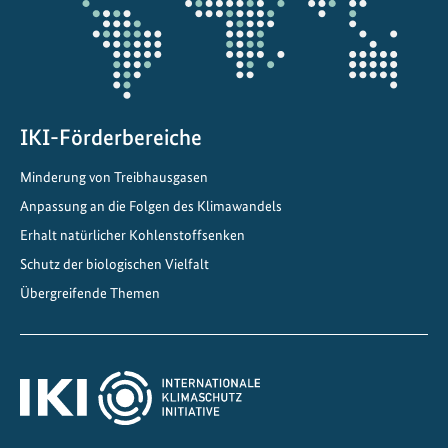
m
e
n
z
u
IKI-Förderbereiche
r
V
Minderung von Treibhausgasen
e
Anpassung an die Folgen des Klimawandels
r
k
Erhalt natürlicher Kohlenstoffsenken
e
Schutz der biologischen Vielfalt
h
Übergreifende Themen
r
s
w
e
n
d