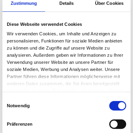
Inspektionsstandards für importierte Autos, um
Zustimmung
Details
Über Cookies
CO2-Emissions- und Kraftstoffverbrauchsdaten
einzubeziehen und damit die Lücken in den
Diese Webseite verwendet Cookies
Klimadaten für Kenias Fahrzeugbestand zu
schließen.
Wir verwenden Cookies, um Inhalte und Anzeigen zu
personalisieren, Funktionen für soziale Medien anbieten
Es wurden je eine Ausgangsstudie zu einerseits
zu können und die Zugriffe auf unsere Website zu
dem Kraftstoffverbrauch von leichten
analysieren. Außerdem geben wir Informationen zu Ihrer
Nutzfahrzeugen in Kenia für den Zeitraum 2010–
Verwendung unserer Website an unsere Partner für
2023 (
changing-transport.org/…
) und andererseits
soziale Medien, Werbung und Analysen weiter. Unsere
zu Bedingungen und Hindernissen für die
Partner führen diese Informationen möglicherweise mit
Regulierung der Fahrzeugeffizienz in Kenia
weiteren Daten zusammen, die Sie ihnen bereitgestellt
veröffentlicht (
changing-transport.org/…
). Diese
haben oder die sie im Rahmen Ihrer Nutzung der Dienste
dienen als Grundlage für die weiteren
gesammelt haben.
Einwilligungsauswahl
Projektaktivitäten.
Notwendig
Marokko:
Präferenzen
Im Januar 2026 wurden dem Lenkungsausschuss