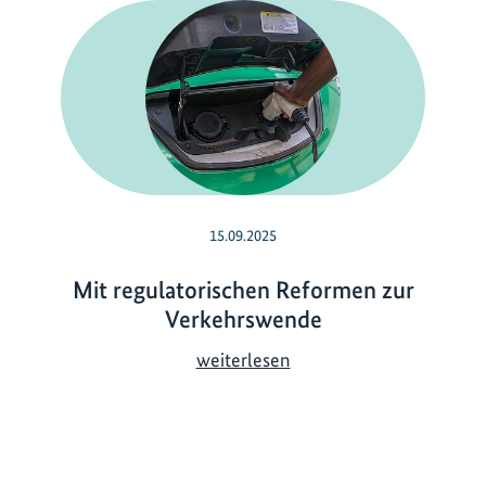
15.09.2025
Mit regulatorischen Reformen zur
Verkehrswende
M
weiterlesen
i
t
r
e